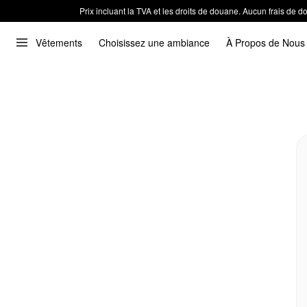
Prix incluant la TVA et les droits de douane. Aucun frais de
Vêtements
Choisissez une ambiance
À Propos de Nous