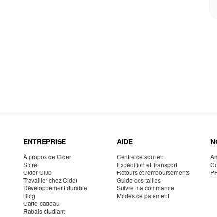
ENTREPRISE
AIDE
N
À propos de Cider
Centre de soutien
Am
Store
Expédition et Transport
Co
Cider Club
Retours et remboursements
P
Travailler chez Cider
Guide des tailles
Développement durable
Suivre ma commande
Blog
Modes de paiement
Carte-cadeau
Rabais étudiant