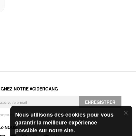
IGNEZ NOTRE #CIDERGANG
ENREGISTRER
Nous utilisons des cookies pour vous
accepte les
Conditions générales
et la
Politique de confidentialité
.
garantir la meilleure expérience
EZ-NOUS
possible sur notre site.