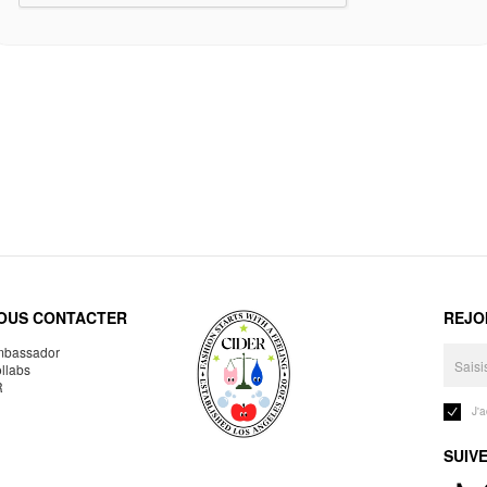
OUS CONTACTER
REJO
bassador
llabs
R
J'
SUIV