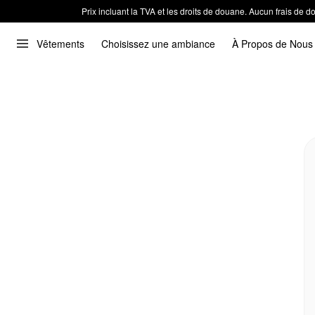
Prix incluant la TVA et les droits de douane. Aucun frais de
Vêtements
Choisissez une ambiance
À Propos de Nous