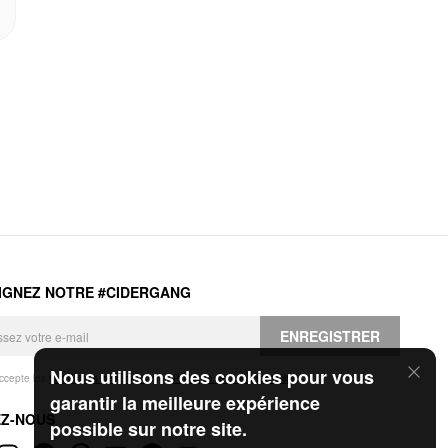
IGNEZ NOTRE #CIDERGANG
ENREGISTRER
Nous utilisons des cookies pour vous
accepte les
Conditions générales
et la
Politique de confidentialité
.
garantir la meilleure expérience
EZ-NOUS
possible sur notre site.