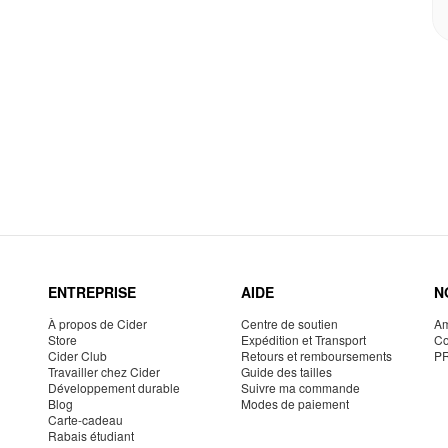
ENTREPRISE
AIDE
N
À propos de Cider
Centre de soutien
Am
Store
Expédition et Transport
Co
Cider Club
Retours et remboursements
P
Travailler chez Cider
Guide des tailles
Développement durable
Suivre ma commande
Blog
Modes de paiement
Carte-cadeau
Rabais étudiant