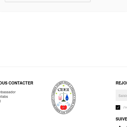
OUS CONTACTER
REJO
bassador
llabs
R
J'
SUIV