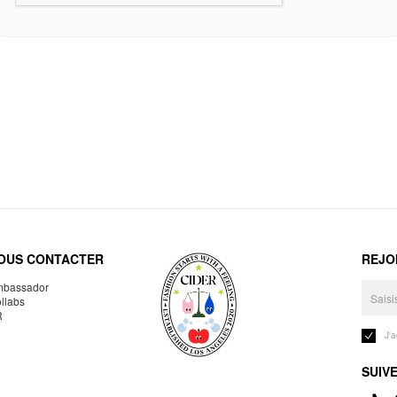
OUS CONTACTER
REJO
bassador
llabs
R
J'
SUIV