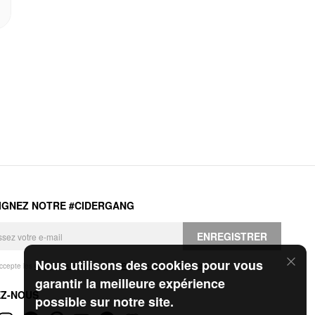
IGNEZ NOTRE #CIDERGANG
ENREGISTRER
Nous utilisons des cookies pour vous
accepte les
Conditions générales
et la
Politique de confidentialité
.
garantir la meilleure expérience
EZ-NOUS
possible sur notre site.