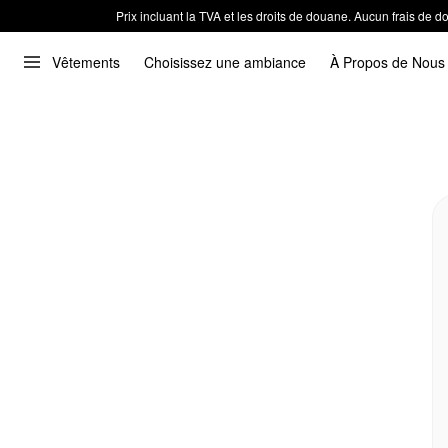
Prix incluant la TVA et les droits de douane. Aucun frais de
Vêtements
Choisissez une ambiance
À Propos de Nous