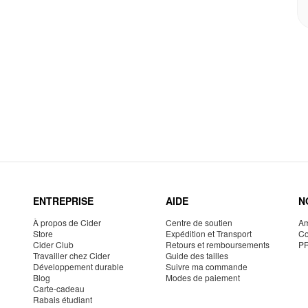
ENTREPRISE
AIDE
N
À propos de Cider
Centre de soutien
Am
Store
Expédition et Transport
Co
Cider Club
Retours et remboursements
P
Travailler chez Cider
Guide des tailles
Développement durable
Suivre ma commande
Blog
Modes de paiement
Carte-cadeau
Rabais étudiant