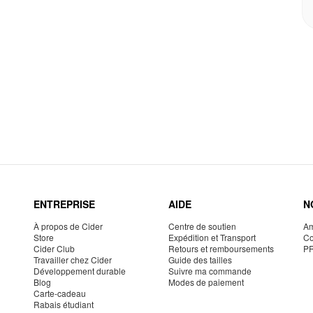
ENTREPRISE
AIDE
N
À propos de Cider
Centre de soutien
Am
Store
Expédition et Transport
Co
Cider Club
Retours et remboursements
P
Travailler chez Cider
Guide des tailles
Développement durable
Suivre ma commande
Blog
Modes de paiement
Carte-cadeau
Rabais étudiant