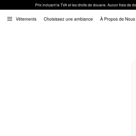
Prix incluant la TVA et les droits de douane. Aucun frais de
Vêtements
Choisissez une ambiance
À Propos de Nous