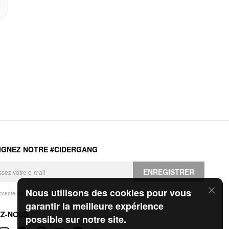
IGNEZ NOTRE #CIDERGANG
ENREGISTRER
Nous utilisons des cookies pour vous
accepte les
Conditions générales
et la
Politique de confidentialité
.
garantir la meilleure expérience
EZ-NOUS
possible sur notre site.