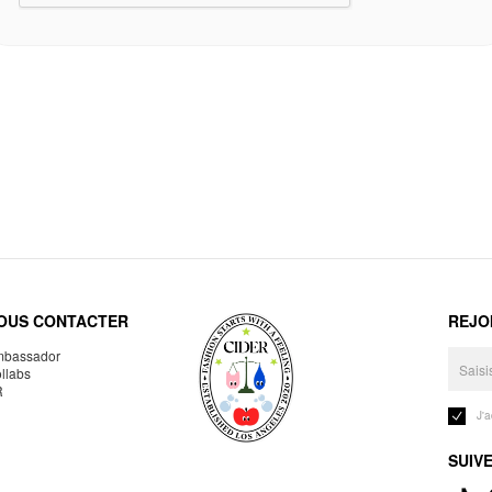
OUS CONTACTER
REJO
bassador
llabs
R
J'
SUIV