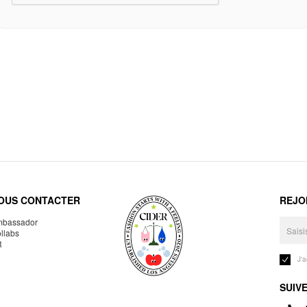
OUS CONTACTER
REJO
bassador
llabs
R
J'
SUIV