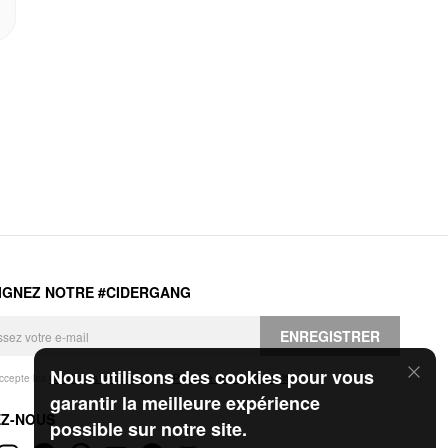
IGNEZ NOTRE #CIDERGANG
ENREGISTRER
Nous utilisons des cookies pour vous
accepte les
Conditions générales
et la
Politique de confidentialité
.
garantir la meilleure expérience
EZ-NOUS
possible sur notre site.