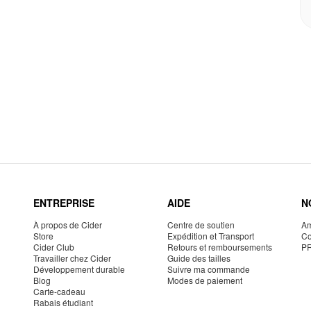
ENTREPRISE
AIDE
N
À propos de Cider
Centre de soutien
Am
Store
Expédition et Transport
Co
Cider Club
Retours et remboursements
P
Travailler chez Cider
Guide des tailles
Développement durable
Suivre ma commande
Blog
Modes de paiement
Carte-cadeau
Rabais étudiant