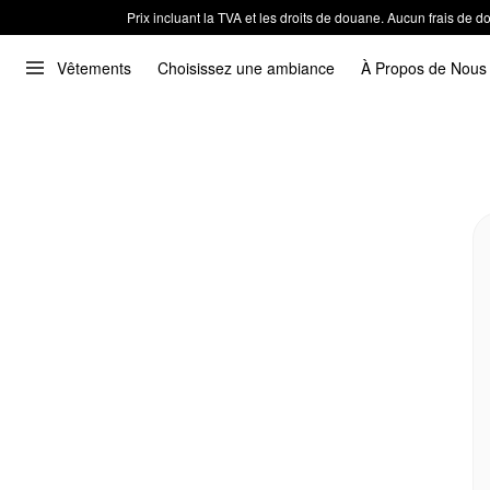
Prix incluant la TVA et les droits de douane. Aucun frais de
Vêtements
Choisissez une ambiance
À Propos de Nous