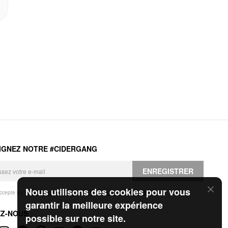
IGNEZ NOTRE #CIDERGANG
ENREGISTRER
Nous utilisons des cookies pour vous
accepte les
Conditions générales
et la
Politique de confidentialité
.
garantir la meilleure expérience
EZ-NOUS
possible sur notre site.