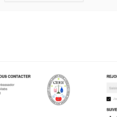
OUS CONTACTER
REJO
bassador
llabs
R
J'
SUIV