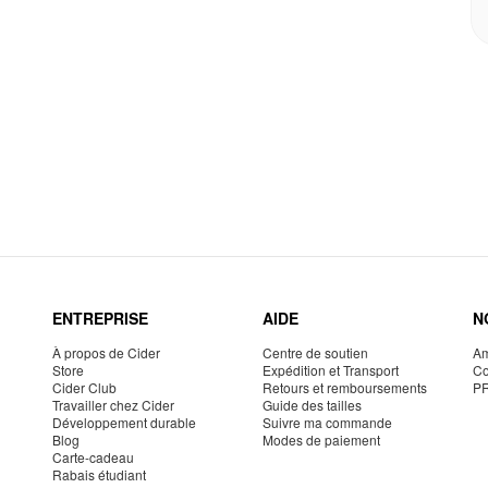
ENTREPRISE
AIDE
N
À propos de Cider
Centre de soutien
Am
Store
Expédition et Transport
Co
Cider Club
Retours et remboursements
P
Travailler chez Cider
Guide des tailles
Développement durable
Suivre ma commande
Blog
Modes de paiement
Carte-cadeau
Rabais étudiant