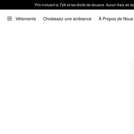
Prix incluant la TVA et les droits de douane. Aucun frais de
Vêtements
Choisissez une ambiance
À Propos de Nous