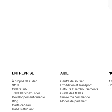
ENTREPRISE
AIDE
N
À propos de Cider
Centre de soutien
Am
Store
Expédition et Transport
Co
Cider Club
Retours et remboursements
P
Travailler chez Cider
Guide des tailles
Développement durable
Suivre ma commande
Blog
Modes de paiement
Carte-cadeau
Rabais étudiant