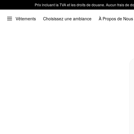
Prix incluant la TVA et les droits de douane. Aucun frais de
Vêtements
Choisissez une ambiance
À Propos de Nous