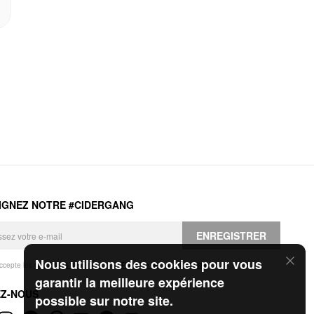
IGNEZ NOTRE #CIDERGANG
ENREGISTRER
Nous utilisons des cookies pour vous
accepte les
Conditions générales
et la
Politique de confidentialité
.
garantir la meilleure expérience
EZ-NOUS
possible sur notre site.