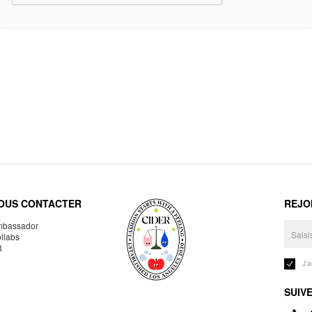
OUS CONTACTER
REJO
bassador
llabs
R
J'
SUIV