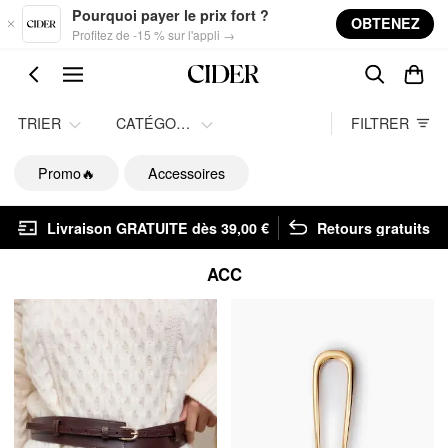
Skip to main content
Pourquoi payer le prix fort ?
OBTENEZ
Profitez de -15 % sur l'appli →
TRIER
CATÉGORIE
FILTRER
Promo🔥
Accessoires
Livraison GRATUITE dès 39,00 €
Retours gratuits
ACC