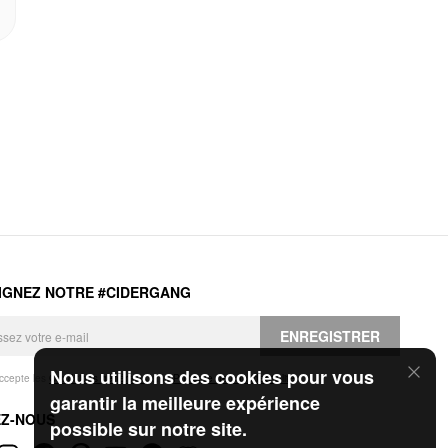
IGNEZ NOTRE #CIDERGANG
ENREGISTRER
Nous utilisons des cookies pour vous
accepte les
Conditions générales
et la
Politique de confidentialité
.
garantir la meilleure expérience
EZ-NOUS
possible sur notre site.