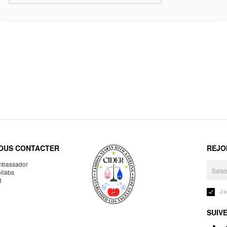
OUS CONTACTER
REJO
bassador
llabs
R
J'
SUIV