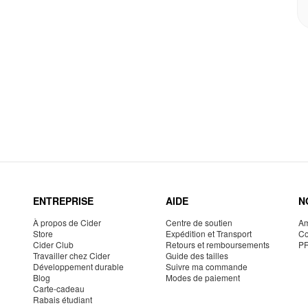
ENTREPRISE
AIDE
N
À propos de Cider
Centre de soutien
Am
Store
Expédition et Transport
Co
Cider Club
Retours et remboursements
P
Travailler chez Cider
Guide des tailles
Développement durable
Suivre ma commande
Blog
Modes de paiement
Carte-cadeau
Rabais étudiant