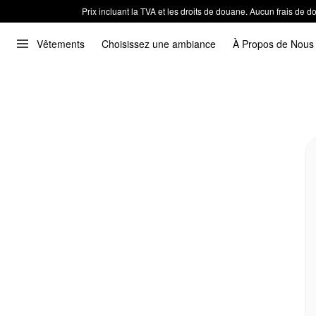
Prix incluant la TVA et les droits de douane. Aucun frais de
Vêtements
Choisissez une ambiance
À Propos de Nous