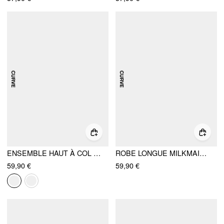
ENSEMBLE HAUT À COL V FRONCÉ EN LIN ET PANTALON LARGE TAILLE MOYENNE CURVE & PLUS
ROBE LONGUE MILKMAID À MANCHES BOUFFANTES ET DÉCOLLETÉ CARRÉ CURVE & PLUS
59,90 €
59,90 €