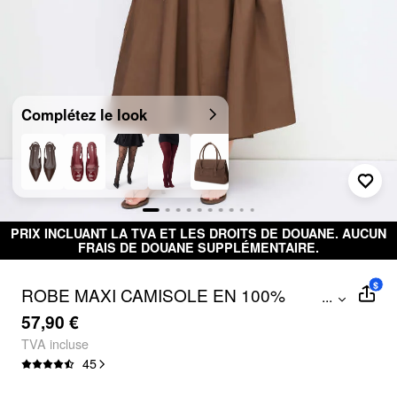
Complétez le look
PRIX INCLUANT LA TVA ET LES DROITS DE DOUANE. AUCUN
FRAIS DE DOUANE SUPPLÉMENTAIRE.
$
ROBE MAXI CAMISOLE EN 100%
...
COTON, COL EN U, PLISSÉE,
57,90 €
BORDURE FRONCÉE CURVE & PLUS
TVA incluse
45