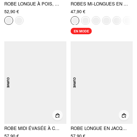
ROBE LONGUE À POIS, COL CARRÉ, VOLANTS, ENTRECROISÉE CURVE & PLUS
ROBES MI-LONGUES EN COTON DÉCOLLETÉ ROND A-LINE
52,90 €
47,90 €
EN MODE
ROBE MIDI ÉVASÉE À COL CŒUR EN COTON MÉLANGÉ CURVE & PLUS
ROBE LONGUE EN JACQUARD AVEC NŒUD PAPILLON CŒUR, COUCHES CURVE & PLUS
57,90 €
57,90 €