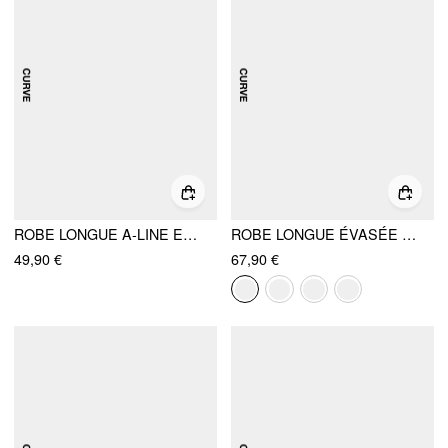
ROBE LONGUE A-LINE EN COTON, DÉCOLLETÉ BATEAU, TAILLE BASSE, FRONCÉE CURVE & PLUS
ROBE LONGUE ÉVASÉE À ENCOLURE U EN COTON MÉLANGÉ, VOLANTS ET LACETS CURVE & PLUS
49,90 €
67,90 €