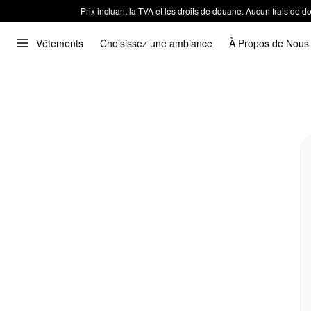
Prix incluant la TVA et les droits de douane. Aucun frais de
Vêtements
Choisissez une ambiance
À Propos de Nous