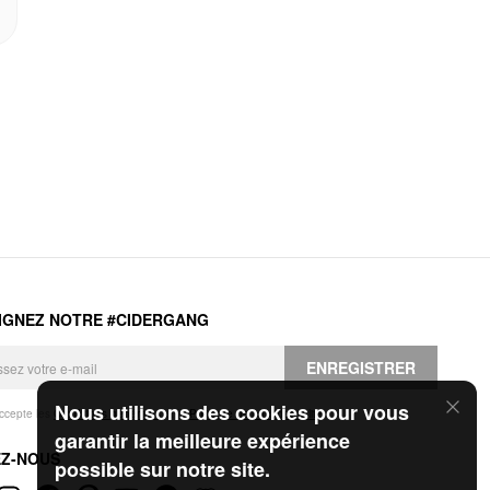
IGNEZ NOTRE #CIDERGANG
ENREGISTRER
Nous utilisons des cookies pour vous
accepte les
Conditions générales
et la
Politique de confidentialité
.
garantir la meilleure expérience
EZ-NOUS
possible sur notre site.