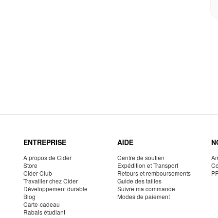
ENTREPRISE
AIDE
N
À propos de Cider
Centre de soutien
Am
Store
Expédition et Transport
Co
Cider Club
Retours et remboursements
P
Travailler chez Cider
Guide des tailles
Développement durable
Suivre ma commande
Blog
Modes de paiement
Carte-cadeau
Rabais étudiant