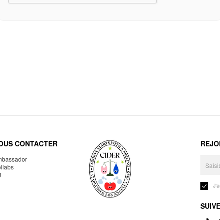
OUS CONTACTER
REJO
bassador
llabs
R
J'
SUIV