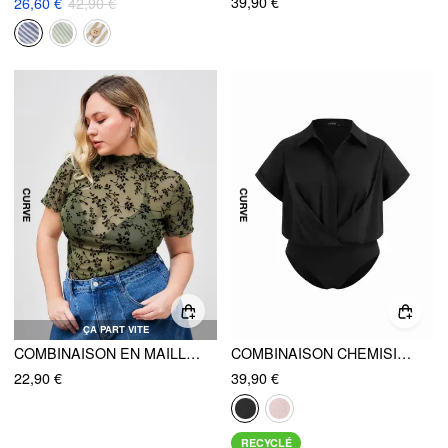
39,90 €
26,60 €
42,90 €
ÇA PART VITE
COMBINAISON EN MAILLE TRANSPARENTE À COL ROND ET BORDURE EN LAITUE FLORALE CURVE & PLUS
COMBINAISON CHEMISIER XXL AVEC COL TORSADÉ CURVE & PLUS
22,90 €
39,90 €
RECYCLÉ