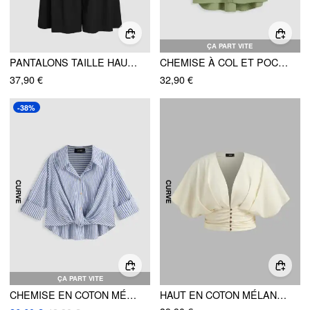
ÇA PART VITE
PANTALONS TAILLE HAUTE NŒUD LARGE CURVE & PLUS
CHEMISE À COL ET POCHES, MANCHES COURTES CURVE & PLUS
37,90 €
32,90 €
-38%
ÇA PART VITE
CHEMISE EN COTON MÉLANGÉ, COL RAYÉ, NOUÉE ET MANCHES RETROUSSÉES, CURVE & PLUS
HAUT EN COTON MÉLANGÉ À COL EN V UNI FRONCÉ AVEC BOUTONS CURVE & PLUS