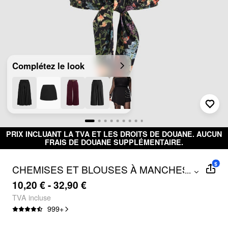
Complétez le look
PRIX INCLUANT LA TVA ET LES DROITS DE DOUANE. AUCUN
FRAIS DE DOUANE SUPPLÉMENTAIRE.
$
CHEMISES ET BLOUSES À MANCHES
...
COURTES À BOUTON EN FAÇADE
10,20 € - 32,90 €
FLEURIES CURVE & PLUS
TVA incluse
999
+