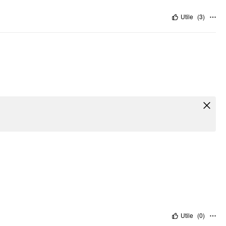
Utile
(
3
)
Utile
(
0
)