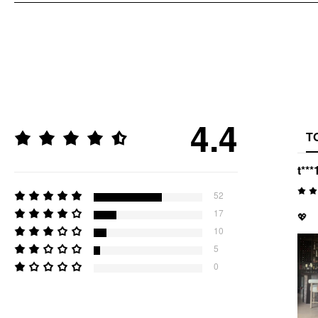
4.4
T
t***
52
17
💖
10
5
0