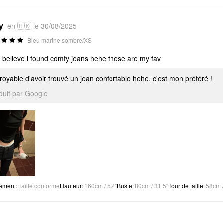
y
en 🇭🇰 le 30/08/2025
Bleu marine sombre/XS
t believe i found comfy jeans hehe these are my fav
royable d'avoir trouvé un jean confortable hehe, c'est mon préféré !
aduit par Google
tement
:
Taille conforme
Hauteur
:
160cm / 5'2"
Buste
:
80cm / 31.5"
Tour de taille
:
58cm /