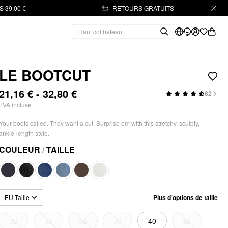
 39,00 €
RETOURS GRATUITS
LE BOOTCUT
21,16 € - 32,80 €
82
TVA incluse
Your boots called. They want a cut. Surprise em with this stretchy, sculpty,
ankle-length style.
COULEUR
/
TAILLE
Plus d'options de taille
EU Taille
32
34
36
38
40
42