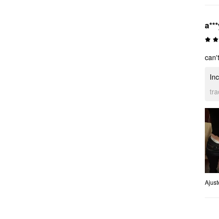
a***
can'
Inc
tr
Ajus