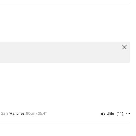
 22.8"
Hanches
:
90cm / 35.4"
Utile
(
11
)