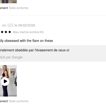
Video
tement
:
Taille conforme
1
en 🇺🇸 le 06/02/2026
Bleu marine sombre/XS
rally obsessed with the flare on these
ttéralement obsédée par l'évasement de ceux-ci
aduit par Google
Play
Video
tement
:
Taille conforme