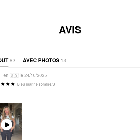
AVIS
OUT
82
AVEC PHOTOS
13
1
en 🇺🇸 le 24/10/2025
Bleu marine sombre/S
Play