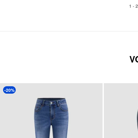
1 -
2
V
-20%