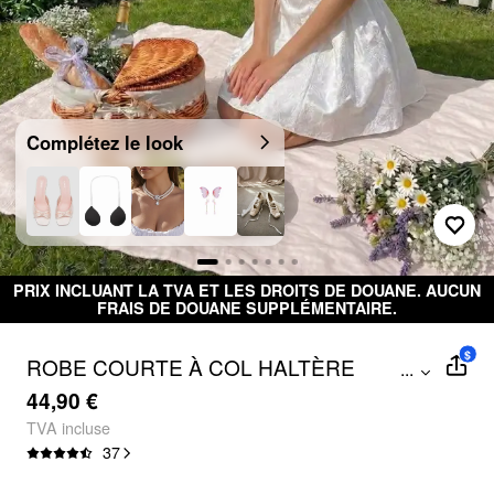
Complétez le look
PRIX INCLUANT LA TVA ET LES DROITS DE DOUANE. AUCUN
FRAIS DE DOUANE SUPPLÉMENTAIRE.
$
ROBE COURTE À COL HALTÈRE
...
JACQUARD, NŒUD FLORAL, FRONCES
44,90 €
ÉVASÉES
TVA incluse
37