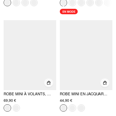
EN MODE
ROBE MINI À VOLANTS, NŒUD SUPERPOSÉ, DÉCOLLETÉ CŒUR, DENTELLE TEXTURÉE SCULPTURALE
ROBE MINI EN JACQUARD FLORAL, COL CARRÉ, FRONCÉE ÉVASÉE
69,90 €
44,90 €