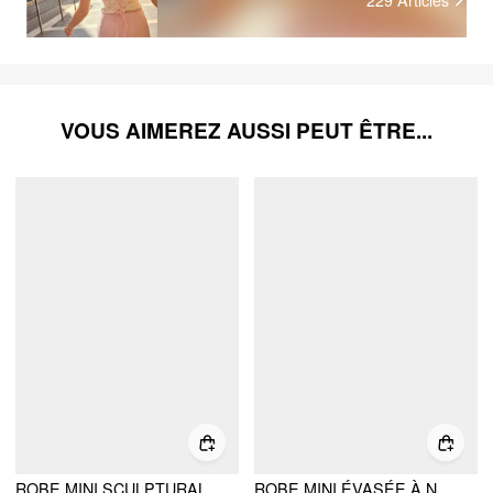
VOUS AIMEREZ AUSSI PEUT ÊTRE...
ROBE MINI SCULPTURALE EN DENTELLE À BRETELLES JACQUARD, COL V, DOS NU À LAÇAGE, AVEC VOLANTS
ROBE MINI ÉVASÉE À NŒUD CARRÉ JACQUARD SCULPTURALE