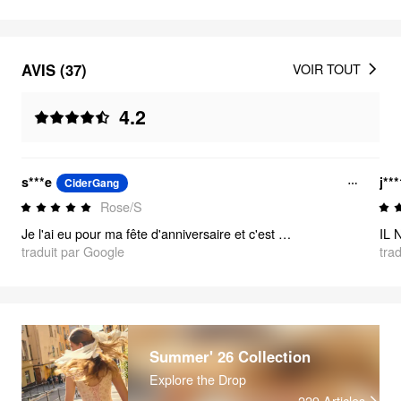
AVIS (37)
VOIR TOUT
4.2
s***e
j**
CiderGang
Rose/S
Je l'ai eu pour ma fête d'anniversaire et c'est absolument fabuleux !! C'est vraiment mignon. Le motif, la longueur et la couleur sont juste parfaits !
traduit par Google
tra
Summer' 26 Collection
Explore the Drop
229
Articles