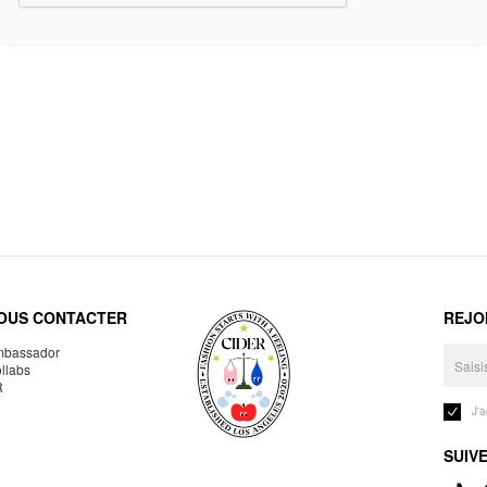
OUS CONTACTER
REJO
bassador
llabs
R
J'
SUIV