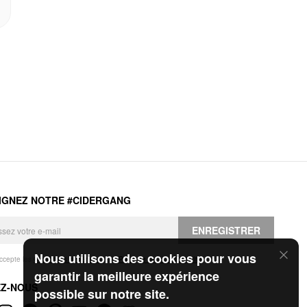
IGNEZ NOTRE #CIDERGANG
ENREGISTRER
Nous utilisons des cookies pour vous
accepte les
Conditions générales
et la
Politique de confidentialité
.
garantir la meilleure expérience
EZ-NOUS
possible sur notre site.