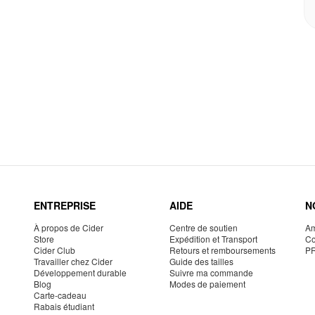
ENTREPRISE
AIDE
N
À propos de Cider
Centre de soutien
Am
Store
Expédition et Transport
Co
Cider Club
Retours et remboursements
P
Travailler chez Cider
Guide des tailles
Développement durable
Suivre ma commande
Blog
Modes de paiement
Carte-cadeau
Rabais étudiant