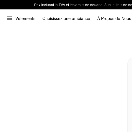
Prix incluant la TVA et les droits de douane. Aucun frais de
Vêtements
Choisissez une ambiance
À Propos de Nous