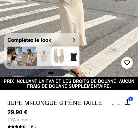
Complétez le look
PRIX INCLUANT LA TVA ET LES DROITS DE DOUANE. AUCUN
FRAIS DE DOUANE SUPPLÉMENTAIRE.
$
JUPE MI-LONGUE SIRÈNE TAILLE
...
MOYENNE EN LIN MÉLANGÉ
29,90 €
TVA incluse
16