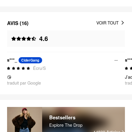
AVIS (16)
VOIR TOUT
4.6
s***_
s**
CiderGang
Écru/S
😘
traduit par Google
tra
Bestsellers
Explore The Drop
14830
Articles