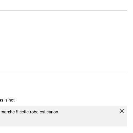
Détail du vêtement: Ruché, Asymétrique
ss is hot
 marche !! cette robe est canon