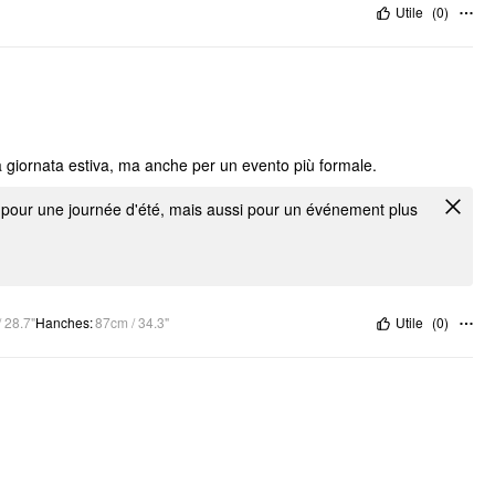
Utile
(
0
)
da giornata estiva, ma anche per un evento più formale.
le pour une journée d'été, mais aussi pour un événement plus
 28.7"
Hanches
:
87cm / 34.3"
Utile
(
0
)