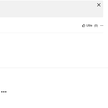
Utile
(
0
)
..