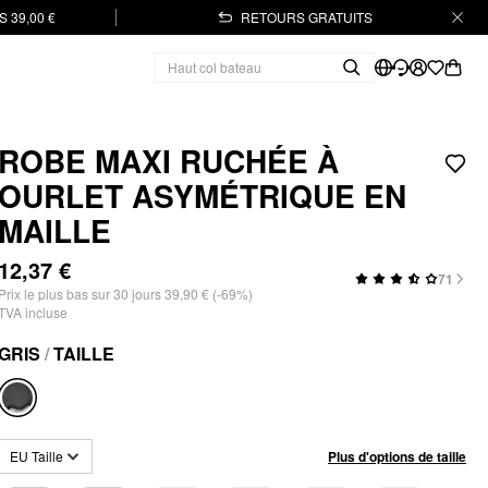
 39,00 €
RETOURS GRATUITS
ROBE MAXI RUCHÉE À
OURLET ASYMÉTRIQUE EN
MAILLE
12,37 €
71
Prix ​​le plus bas sur 30 jours 39,90 € (-69%)
TVA incluse
GRIS
/
TAILLE
Plus d'options de taille
EU Taille