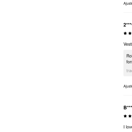
Ajus
2***
Vest
Ro
for
tr
Ajus
B**
I lov