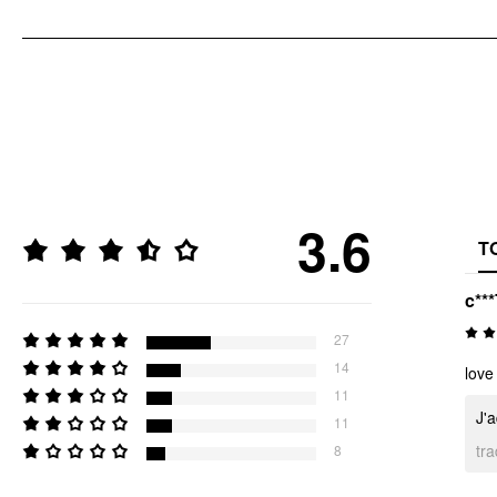
3.6
T
c***
27
14
love
11
J'
11
tr
8