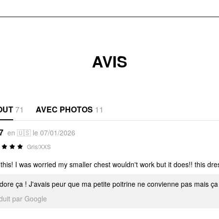
AVIS
OUT
71
AVEC PHOTOS
11
7
en 🇺🇸 le 07/01/2026
Gris/XXS
 this! I was worried my smaller chest wouldn't work but it does!! this dre
adore ça ! J'avais peur que ma petite poitrine ne convienne pas mais ça
aduit par Google