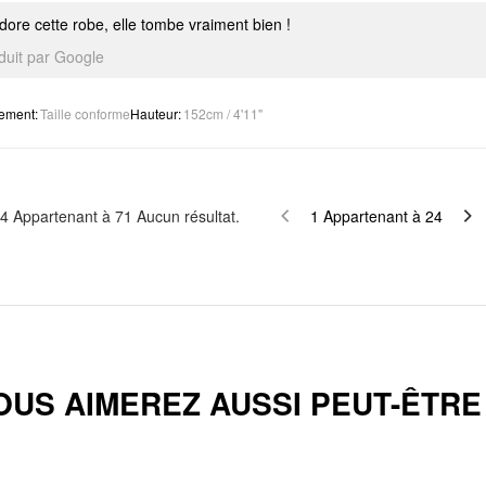
dore cette robe, elle tombe vraiment bien !
aduit par Google
tement
:
Taille conforme
Hauteur
:
152cm / 4'11"
4
Appartenant à
71
Aucun résultat.
1
Appartenant à
24
OUS AIMEREZ AUSSI PEUT-ÊTRE .