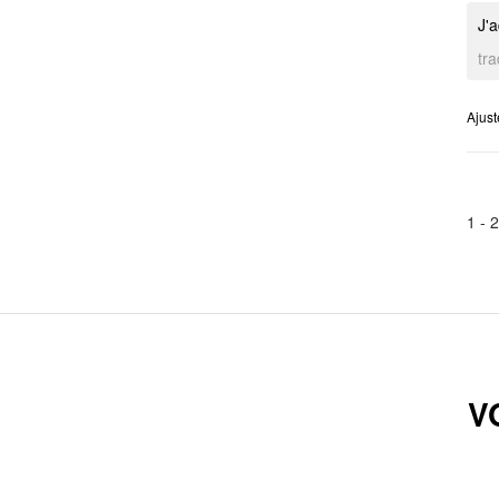
J'a
tr
Ajus
1 -
2
V