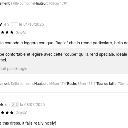
tement
:
Taille conforme
Hauteur
:
168cm / 5'6"
v
en 🇮🇹 le 01/10/2025
Gris/M
ito comodo e leggero con quel "taglio" che lo rende particolare, bello 
be confortable et légère avec cette "coupe" qui la rend spéciale, idéa
mel.
aduit par Google
tement
:
Taille conforme
Hauteur
:
165cm / 5'4"
Buste
:
85cm / 33.5"
Tour de taille
:
73cm /
*e
en 🇺🇸 le 08/07/2025
Gris/XS
e this dress, it falls really nicely!