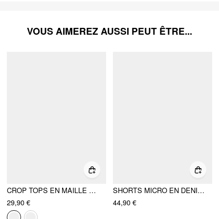
VOUS AIMEREZ AUSSI PEUT ÊTRE...
CROP TOPS EN MAILLE AVEC MOTIFS LÉOPARD ET FLEURS, COL V ET DENTELLE
SHORTS MICRO EN DENIM LAVÁ STRETCH À LA CEINTURE BASSE ET FRANGES
29,90 €
44,90 €