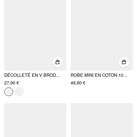
DÉCOLLETÉ EN V BRODERIE FLORALE HAUT RÉSILLE
ROBE MINI EN COTON 100% AVEC COL V, POIS ET NŒUD PAPILLON
27,90 €
49,90 €