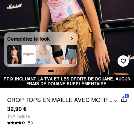
Complétez le look
PRIX INCLUANT LA TVA ET LES DROITS DE DOUANE. AUCUN
FRAIS DE DOUANE SUPPLÉMENTAIRE.
$
CROP TOPS EN MAILLE AVEC MOTIF
...
ET DE CŒUR ET BORDURE DE
32,90 €
DENTELLE
TVA incluse
5