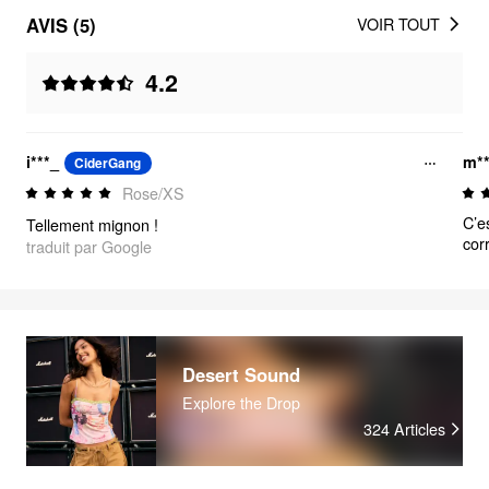
AVIS (5)
VOIR TOUT
4.2
i***_
m*
CiderGang
Rose/XS
C’es
Tellement mignon !
cor
traduit par Google
sup
gli
est
Desert Sound
Explore the Drop
324
Articles