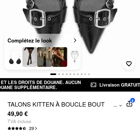
Complétez le look
ANE. AUCUN
Livraison GRATUITE dès 39,00 €
Retou
.
$
TALONS KITTEN À BOUCLE BOUT
...
POINTU
49,90 €
TVA incluse
29