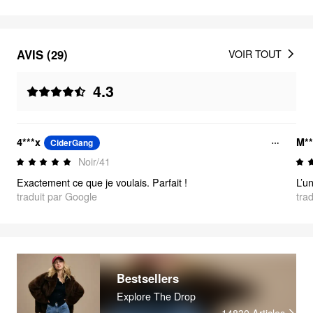
AVIS (29)
VOIR TOUT
4.3
4***x
M**
CiderGang
Noir/41
Exactement ce que je voulais. Parfait !
traduit par Google
tra
Bestsellers
Explore The Drop
14830
Articles