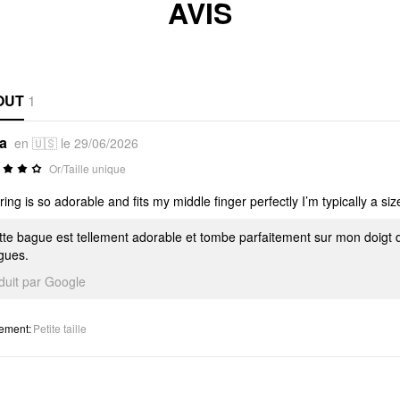
AVIS
OUT
1
*a
en 🇺🇸 le 29/06/2026
Or/Taille unique
ring is so adorable and fits my middle finger perfectly I’m typically a size
tte bague est tellement adorable et tombe parfaitement sur mon doigt d
gues.
aduit par Google
tement
:
Petite taille