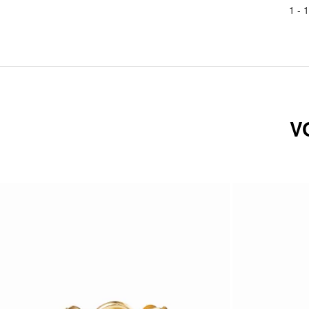
1 -
1
V