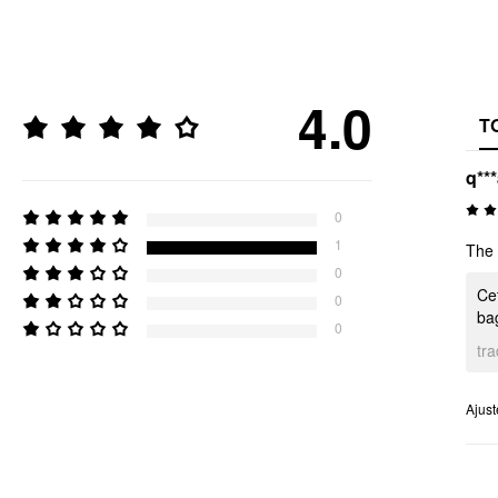
4.0
T
q**
0
1
The 
0
Ce
0
ba
0
tr
Ajus