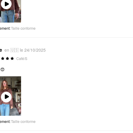
Play
Video
tement
:
Taille conforme
e
en 🇺🇸 le 24/10/2025
Café/S
😍
Play
Video
tement
:
Taille conforme