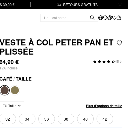
 39,00 €
RETOURS GRATUITS
VESTE À COL PETER PAN ET
PLISSÉE
64,90 €
45
TVA incluse
CAFÉ
/
TAILLE
Plus d'options de taille
EU Taille
32
34
36
38
40
42