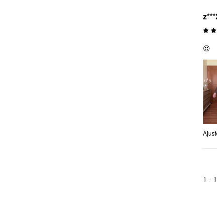
z***
😍
Ajus
1 -
1