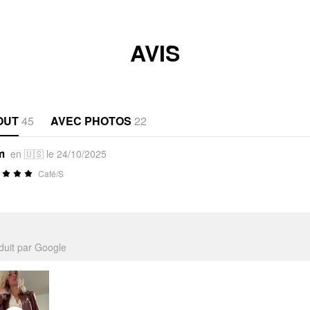
AVIS
OUT
45
AVEC PHOTOS
22
m
en 🇺🇸 le 24/10/2025
Café/S
aduit par Google