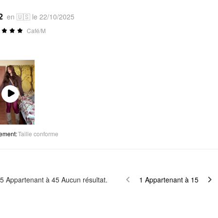
2
en 🇺🇸 le 22/10/2025
Café/M
Play
Video
tement
:
Taille conforme
5
Appartenant à
45
Aucun résultat.
1
Appartenant à
15