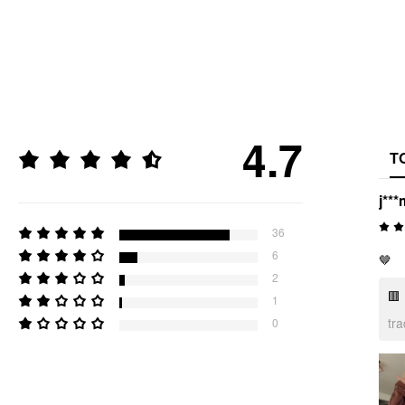
4.7
T
j***
36
6
🤎
2
🟥
1
tr
0