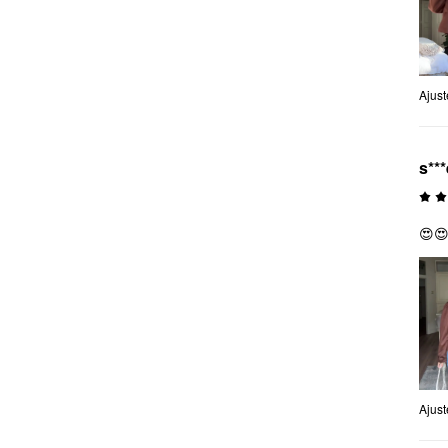
Ajus
s***
😍
Ajus