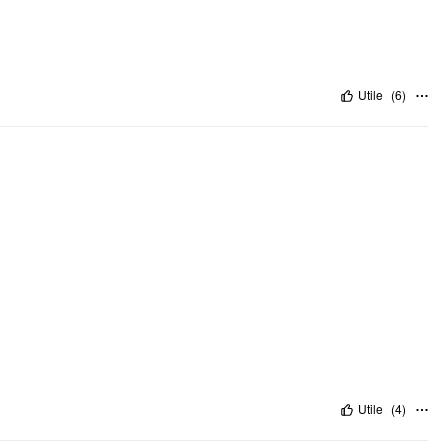
Utile
(
6
)
Utile
(
4
)