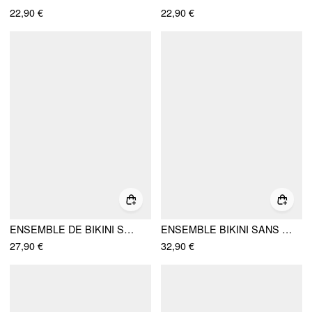
22,90 €
22,90 €
ENSEMBLE DE BIKINI SOUS-WIRE AVEC LIEN CÔTIER PLISSÉ ET ANNEAU EN FORME DE CŒUR
ENSEMBLE BIKINI SANS BRETELLES AVEC DÉCOUPES ET BORDURE DENTELLE
27,90 €
32,90 €