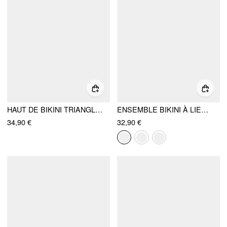
HAUT DE BIKINI TRIANGLE À RAYURES, COL HALTÈRE TEXTURÉ, BORD FESTONNÉ, AVEC PARÉO
ENSEMBLE BIKINI À LIENS TRIANGLE AVEC ANNEAU, LIEN LATÉRAL ET PARÉO
34,90 €
32,90 €