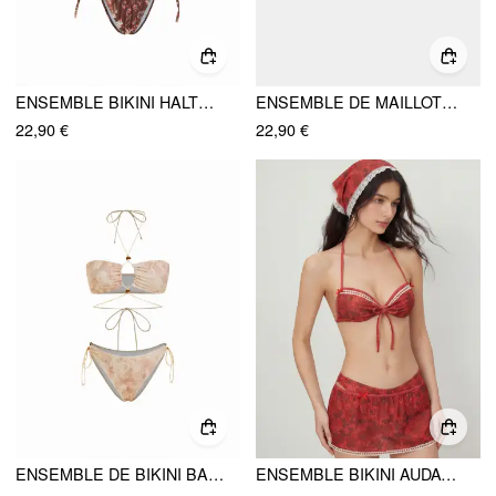
ENSEMBLE BIKINI HALTER FLORAL À ANNEAUX
ENSEMBLE DE MAILLOTS DE BAIN TANKINI À COL HALTER HAUTE EXTENSIBILITÉ AVEC MOTIFS DE VIE MARINE ET NAUTIQUES
22,90 €
22,90 €
ENSEMBLE DE BIKINI BANDEAU À TAILLE BASSE EFFET MIRAGE AVEC COL CHEMINÉE ET DÉTAILS EN PERLES MOTIF
ENSEMBLE BIKINI AUDACIEUX À SOUTIENS-GORGE SOUS FIL FLORAL ROMANTIQUE AVEC JUPE ET ÉCHARPE