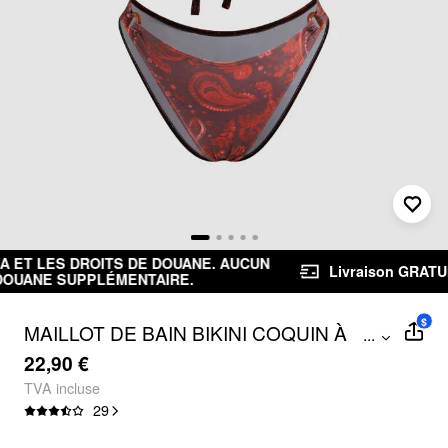
Livraison GRATUITE dès 39,00 €
Retours gratuits
$
MAILLOT DE BAIN BIKINI COQUIN À
...
ANNEAU FLORAL
22,90 €
TVA incluse
29