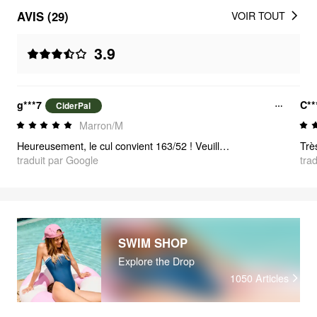
AVIS (29)
VOIR TOUT
3.9
g***7
C**
CiderPal
Marron/M
Heureusement, le cul convient 163/52 ! Veuillez noter que j'ai des hanches larges.
Trè
traduit par Google
tra
SWIM SHOP
Explore the Drop
1050
Articles