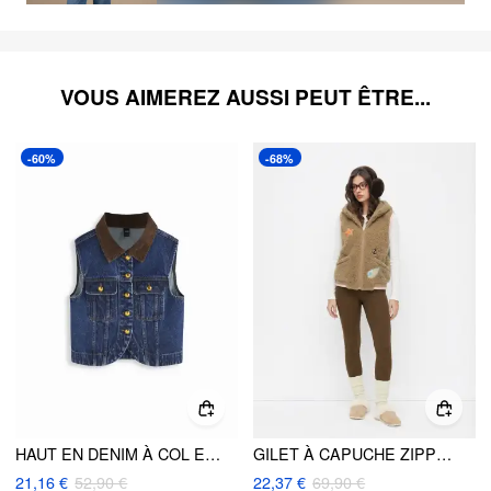
VOUS AIMEREZ AUSSI PEUT ÊTRE...
-60%
-68%
HAUT EN DENIM À COL ET BLOC DE COULEUR AVEC BOUTONS MÉTALLIQUES
GILET À CAPUCHE ZIPPÉ AVEC BRODERIE ET MOTIF DE VIE MARINE
21,16 €
52,90 €
22,37 €
69,90 €