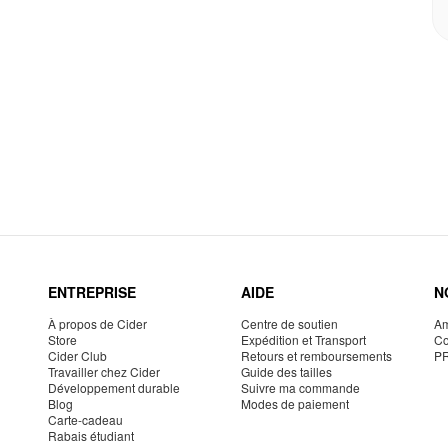
ENTREPRISE
AIDE
N
À propos de Cider
Centre de soutien
Am
Store
Expédition et Transport
Co
Cider Club
Retours et remboursements
P
Travailler chez Cider
Guide des tailles
Développement durable
Suivre ma commande
Blog
Modes de paiement
Carte-cadeau
Rabais étudiant