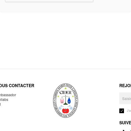
OUS CONTACTER
REJO
bassador
llabs
R
J'
SUIV