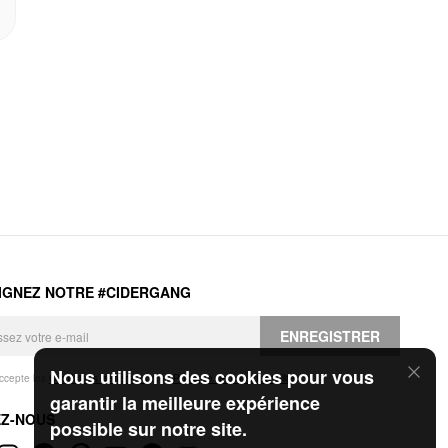
IGNEZ NOTRE #CIDERGANG
ENREGISTRER
Nous utilisons des cookies pour vous
accepte les
Conditions générales
et la
Politique de confidentialité
.
garantir la meilleure expérience
EZ-NOUS
possible sur notre site.