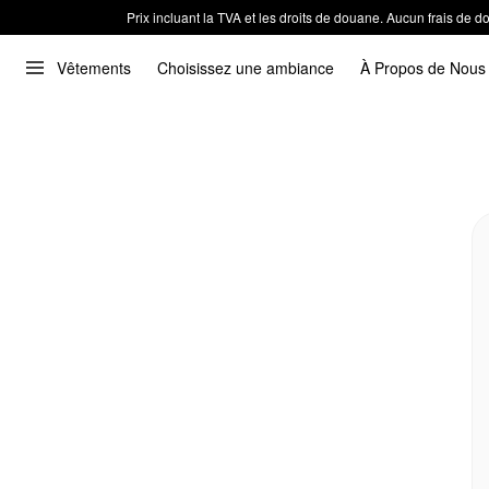
Prix incluant la TVA et les droits de douane. Aucun frais de
Vêtements
Choisissez une ambiance
À Propos de Nous