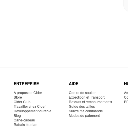
ENTREPRISE
AIDE
N
À propos de Cider
Centre de soutien
Am
Store
Expédition et Transport
Co
Cider Club
Retours et remboursements
P
Travailler chez Cider
Guide des tailles
Développement durable
Suivre ma commande
Blog
Modes de paiement
Carte-cadeau
Rabais étudiant