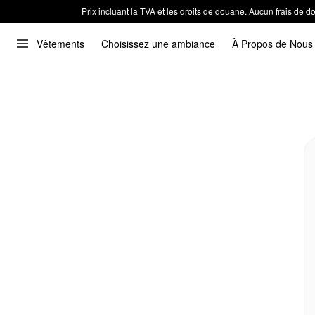
Prix incluant la TVA et les droits de douane. Aucun frais de
Vêtements
Choisissez une ambiance
À Propos de Nous