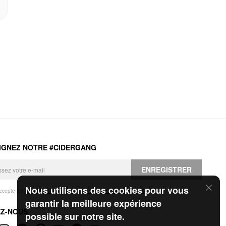
IGNEZ NOTRE #CIDERGANG
ENREGISTRER
Nous utilisons des cookies pour vous
accepte les
Conditions générales
et la
Politique de confidentialité
.
garantir la meilleure expérience
EZ-NOUS
possible sur notre site.