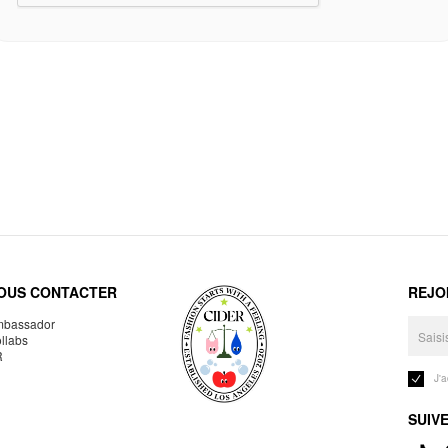
OUS CONTACTER
REJO
bassador
llabs
R
J'
SUIV