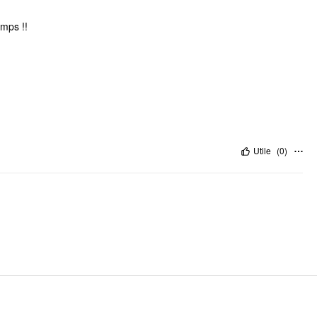
emps !!
Utile
(
0
)