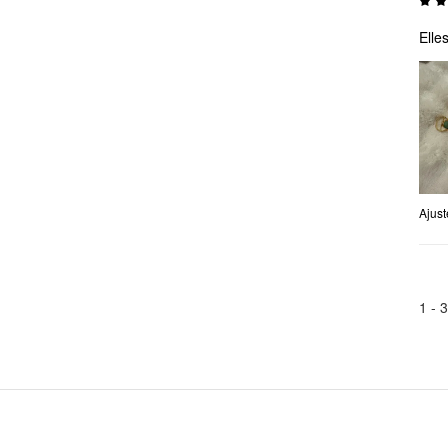
Elle
Ajus
1 -
3