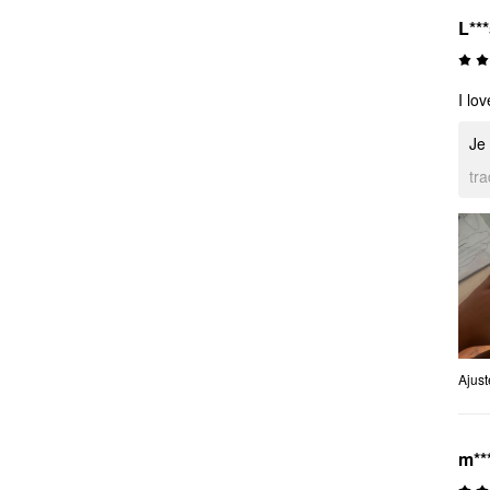
L**
I lo
Je 
tr
Ajus
m**