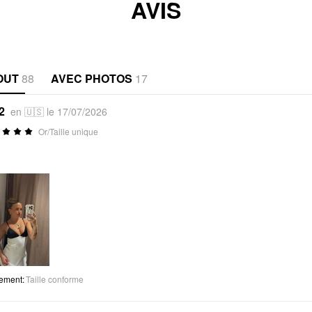
AVIS
OUT
88
AVEC PHOTOS
17
2
en 🇺🇸 le 17/07/2026
Or/Taille unique
tement
:
Taille conforme