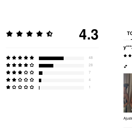
4.3
T
y***
48
28
💕
7
4
1
Ajus