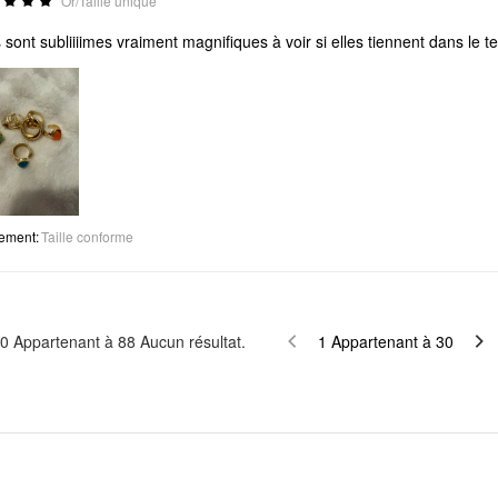
Or/Taille unique
s sont subliiiimes vraiment magnifiques à voir si elles tiennent dans le t
tement
:
Taille conforme
0
Appartenant à
88
Aucun résultat.
1
Appartenant à
30