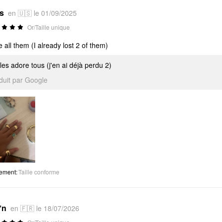
*s
en 🇺🇸 le 01/09/2025
Or/Taille unique
ve all them (I already lost 2 of them)
les adore tous (j'en ai déjà perdu 2)
aduit par Google
tement
:
Taille conforme
*n
en 🇫🇷 le 18/07/2026