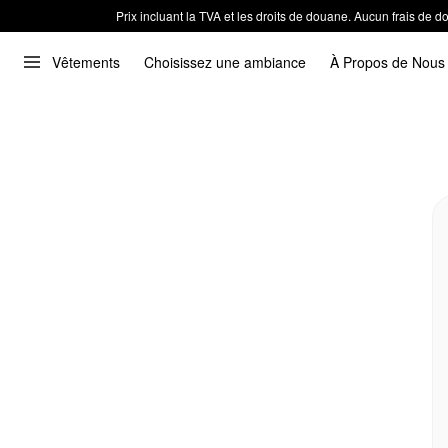
Prix incluant la TVA et les droits de douane. Aucun frais de
Vêtements
Choisissez une ambiance
À Propos de Nous