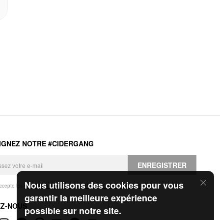
IGNEZ NOTRE #CIDERGANG
ENREGISTRER
Nous utilisons des cookies pour vous
accepte les
Conditions générales
et la
Politique de confidentialité
.
garantir la meilleure expérience
EZ-NOUS
possible sur notre site.