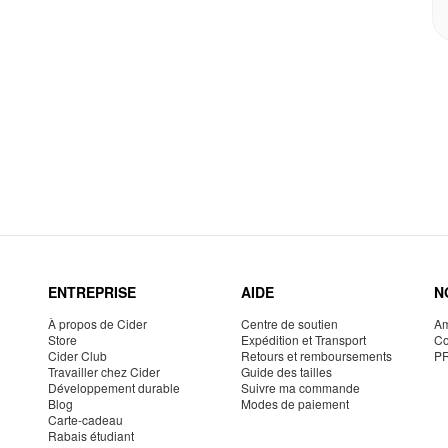
ENTREPRISE
AIDE
N
À propos de Cider
Centre de soutien
Am
Store
Expédition et Transport
Co
Cider Club
Retours et remboursements
P
Travailler chez Cider
Guide des tailles
Développement durable
Suivre ma commande
Blog
Modes de paiement
Carte-cadeau
Rabais étudiant