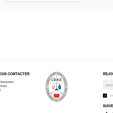
OUS CONTACTER
REJO
bassador
llabs
R
J'
SUIV