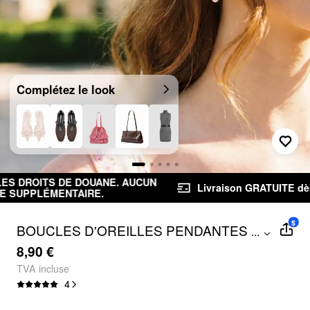
Complétez le look
AUCUN
Livraison GRATUITE dès 39,00 €
Retours gra
$
BOUCLES D'OREILLES PENDANTES À
...
NŒUD, FLEUR ET FAUSSE PERLE
8,90 €
TVA incluse
4