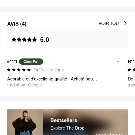
AVIS (4)
VOIR TOUT
5.0
e***1
N**
CiderPal
Or/Taille unique
Adorable et d'excellente qualité ! Acheté pour un spectacle que je fais, et ils correspondent parfaitement à mes costumes !!
traduit par Google
tra
Bestsellers
Explore The Drop
14830
Articles