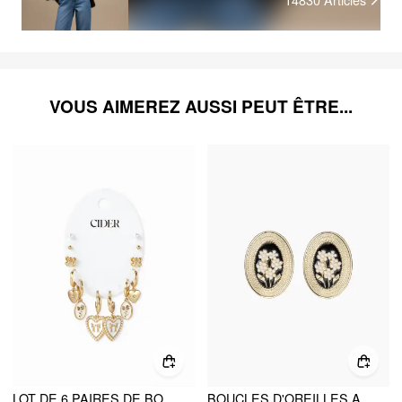
VOUS AIMEREZ AUSSI PEUT ÊTRE...
LOT DE 6 PAIRES DE BOUCLES D'OREILLES NŒUD ET CŒUR
BOUCLES D'OREILLES AVEC FAUX PERLES ET MOTIFS DE FLEURS