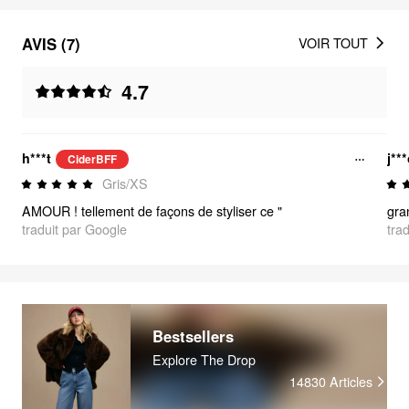
AVIS (7)
VOIR TOUT
4.7
h***t
j**
CiderBFF
Gris/XS
AMOUR ! tellement de façons de styliser ce "
gra
traduit par Google
tra
Bestsellers
Explore The Drop
14830
Articles