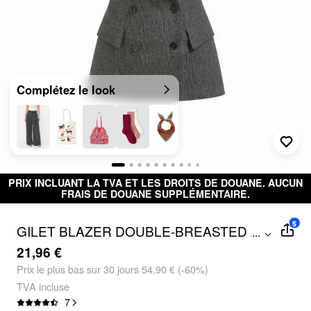
Complétez le look
PRIX INCLUANT LA TVA ET LES DROITS DE DOUANE. AUCUN
FRAIS DE DOUANE SUPPLÉMENTAIRE.
$
GILET BLAZER DOUBLE-BREASTED À
...
COL ET MOTIF GLEN CHECK
21,96 €
Prix ​​le plus bas sur 30 jours 54,90 € (-60%)
TVA incluse
7