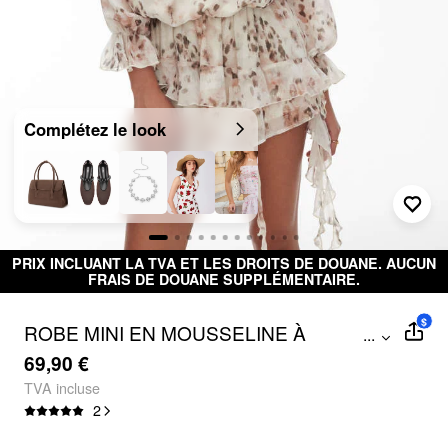
Complétez le look
PRIX INCLUANT LA TVA ET LES DROITS DE DOUANE. AUCUN
FRAIS DE DOUANE SUPPLÉMENTAIRE.
$
ROBE MINI EN MOUSSELINE À
...
IMPRIMÉ ANIMAL, OFF THE SHOULDER
69,90 €
ET VOLANTS
TVA incluse
2