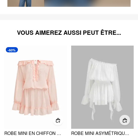
VOUS AIMEREZ AUSSI PEUT ÊTRE...
-60%
ROBE MINI EN CHIFFON À ÉPAULES DÉCOUVERTES, AJOURÉE, NOUÉE ET AVEC VOLANTS DE LAITUE
ROBE MINI ASYMÉTRIQUE À VOLANTS ET MANCHES LANTERNES, OFF-SHOULDER