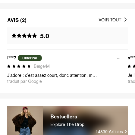
AVIS (2)
VOIR TOUT
5.0
l***7
s**
CiderPal
Beige/M
J’adore : c’est assez court, donc attention, mais je l’adore. J’ai reçu tellement de compliments.
traduit par Google
tra
Bestsellers
Explore The Drop
14830
Articles