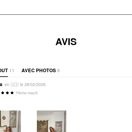
AVIS
OUT
11
AVEC PHOTOS
8
*a
en 🇺🇸 le 28/02/2026
Pêche rose/S