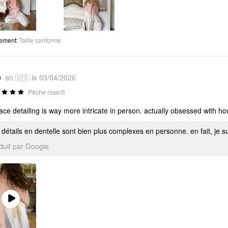
tement
:
Taille conforme
e
en 🇺🇸 le 03/04/2026
Pêche rose/S
lace detailing is way more intricate in person. actually obsessed with how
 détails en dentelle sont bien plus complexes en personne. en fait, je 
aduit par Google
Play
Video