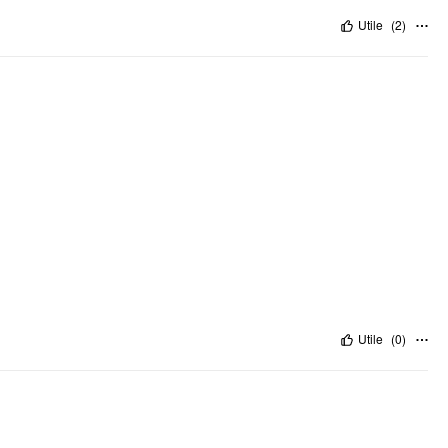
Utile
(
2
)
Utile
(
0
)