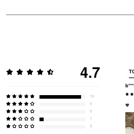
4.7
T
b**
10
0
💖
0
1
0