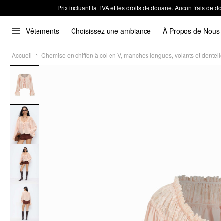
Prix incluant la TVA et les droits de douane. Aucun frais de
Vêtements
Choisissez une ambiance
À Propos de Nous
Accueil
Chemise en chiffon à col en V, manches longues, volants et dentel