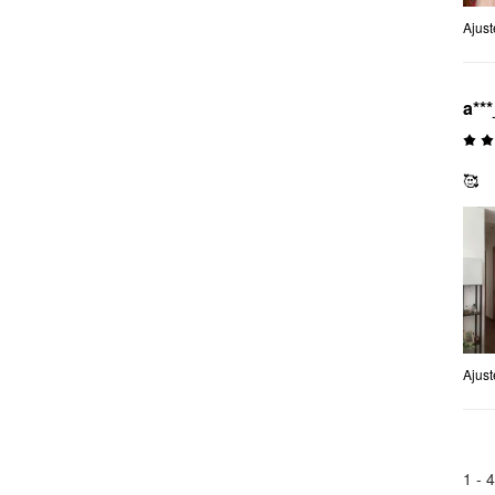
Ajus
a***
🥰
Ajus
1 -
4