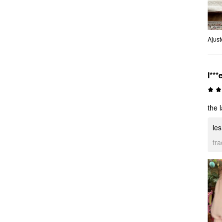
Ajus
l***
the 
les
tr