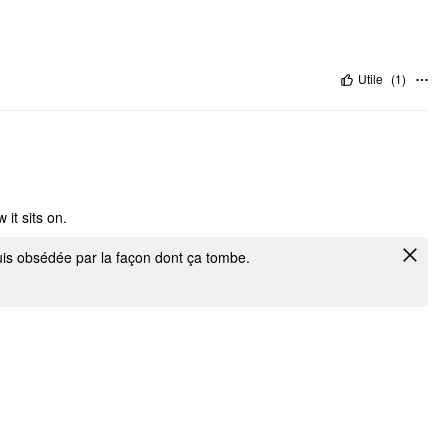
Utile
(
1
)
 it sits on.
suis obsédée par la façon dont ça tombe.