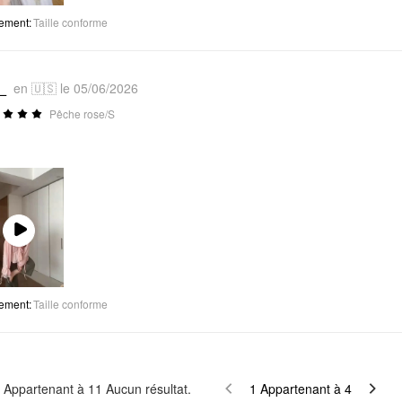
tement
:
Taille conforme
_
en 🇺🇸 le 05/06/2026
Pêche rose/S
Play
Video
tement
:
Taille conforme
Appartenant à
11
Aucun résultat.
1
Appartenant à
4