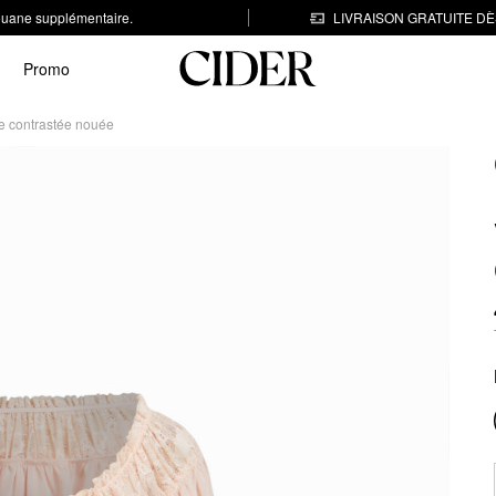
 douane supplémentaire.
LIVRAISON GRATUITE DÈS
Promo
le contrastée nouée