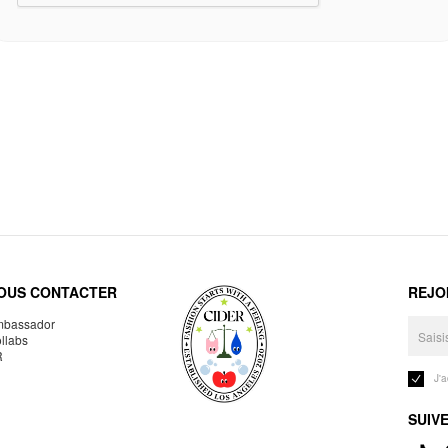
OUS CONTACTER
REJO
bassador
llabs
R
J'
SUIV