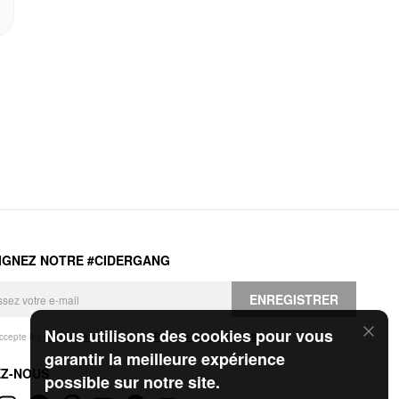
IGNEZ NOTRE #CIDERGANG
ENREGISTRER
Nous utilisons des cookies pour vous
accepte les
Conditions générales
et la
Politique de confidentialité
.
garantir la meilleure expérience
EZ-NOUS
possible sur notre site.