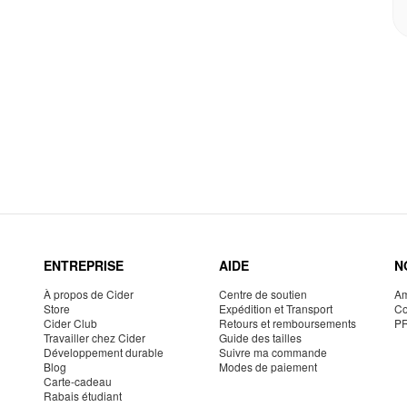
ENTREPRISE
AIDE
N
À propos de Cider
Centre de soutien
Am
Store
Expédition et Transport
Co
Cider Club
Retours et remboursements
P
Travailler chez Cider
Guide des tailles
Développement durable
Suivre ma commande
Blog
Modes de paiement
Carte-cadeau
Rabais étudiant