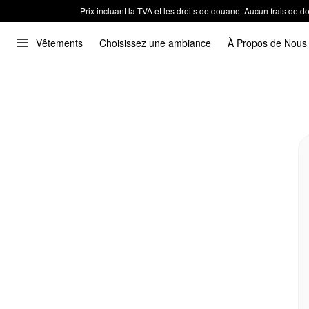
Prix incluant la TVA et les droits de douane. Aucun frais de
Vêtements
Choisissez une ambiance
À Propos de Nous