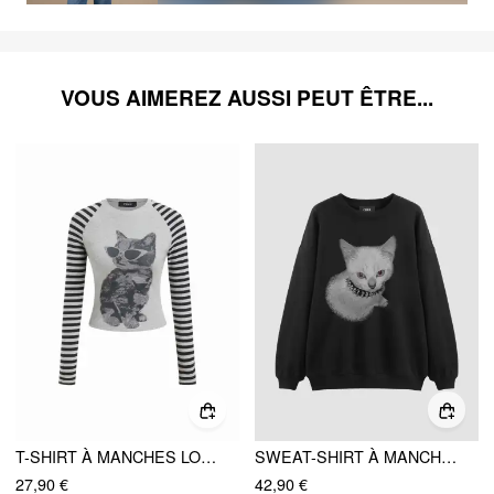
VOUS AIMEREZ AUSSI PEUT ÊTRE...
T-SHIRT À MANCHES LONGUES EN COTON MÉLANGÉ, MOTIF CHAT RAYÉ, COL ROND
SWEAT-SHIRT À MANCHES LONGUES, COL ROND, TAILLE GÉNÉREUSE, À MOTIF DE CHAT EN MÉLANGE DE COTON
27,90 €
42,90 €