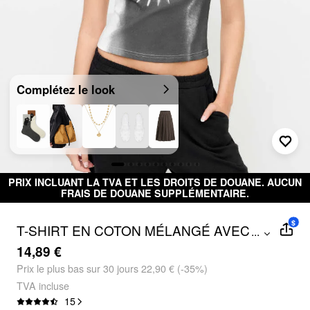
Complétez le look
ANT LA TVA ET LES DROITS DE DOUANE. AUCUN
Livrais
RAIS DE DOUANE SUPPLÉMENTAIRE.
$
T-SHIRT EN COTON MÉLANGÉ AVEC
...
MOTIF DE CHAT, COL ROND ET
14,89 €
MANCHES COURTES
Prix ​​le plus bas sur 30 jours 22,90 € (-35%)
TVA incluse
15