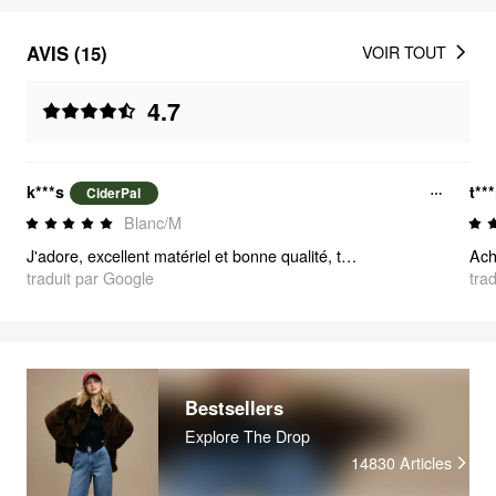
AVIS (15)
VOIR TOUT
4.7
k***s
t***
CiderPal
Blanc/M
J'adore, excellent matériel et bonne qualité, très doux aussi.
Ach
traduit par Google
tra
Bestsellers
Explore The Drop
14830
Articles