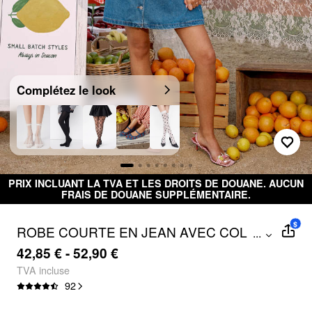
Complétez le look
PRIX INCLUANT LA TVA ET LES DROITS DE DOUANE. AUCUN
FRAIS DE DOUANE SUPPLÉMENTAIRE.
$
ROBE COURTE EN JEAN AVEC COL
...
PETER PAN, BOUTONNÉE ET
42,85 € - 52,90 €
MANCHES BOUFFANTES
TVA incluse
92