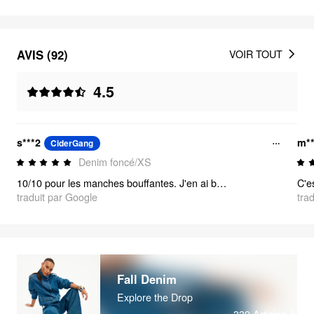
AVIS (92)
VOIR TOUT
4.5
s***2
m**
CiderGang
Denim foncé/XS
10/10 pour les manches bouffantes. J'en ai besoin dans toutes les délavages maintenant. ⭐
traduit par Google
tra
Fall Denim
Explore the Drop
339
Articles