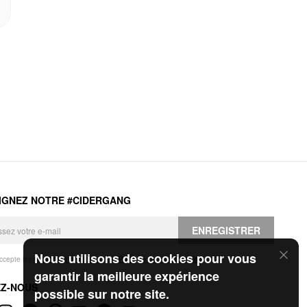
IGNEZ NOTRE #CIDERGANG
ENREGISTRER
Nous utilisons des cookies pour vous
accepte les
Conditions générales
et la
Politique de confidentialité
.
garantir la meilleure expérience
EZ-NOUS
possible sur notre site.