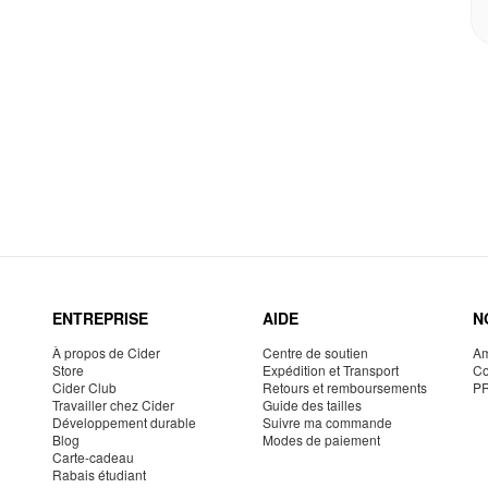
ENTREPRISE
AIDE
N
À propos de Cider
Centre de soutien
Am
Store
Expédition et Transport
Co
Cider Club
Retours et remboursements
P
Travailler chez Cider
Guide des tailles
Développement durable
Suivre ma commande
Blog
Modes de paiement
Carte-cadeau
Rabais étudiant