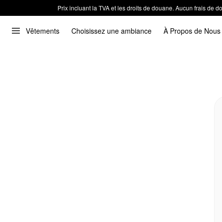
Prix incluant la TVA et les droits de douane. Aucun frais de
Vêtements
Choisissez une ambiance
À Propos de Nous