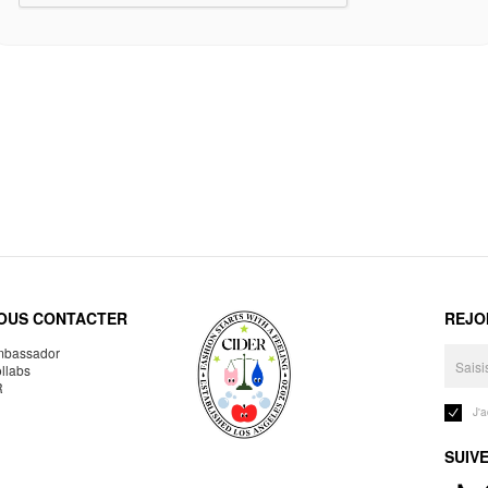
OUS CONTACTER
REJO
bassador
llabs
R
J'
SUIV