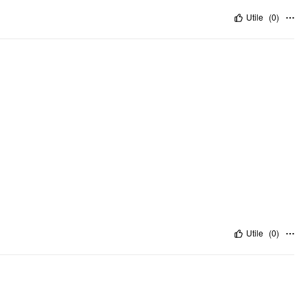
Utile
(
0
)
Utile
(
0
)