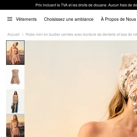
Prix incluant la TVA et les droits de douane. Aucun frais de
Vêtements
Choisissez une ambiance
À Propos de Nous
Accueil
Robe mini en bustier ceintée avec bordure de dentelle et bas de r