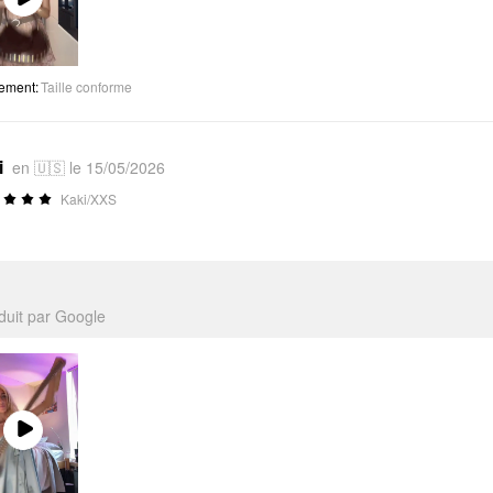
Play
Video
tement
:
Taille conforme
i
en 🇺🇸 le 15/05/2026
Kaki/XXS
aduit par Google
Play
Video