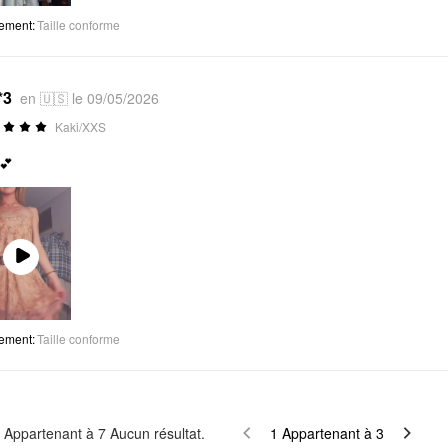
tement
:
Taille conforme
*3
en 🇺🇸 le 09/05/2026
Kaki/XXS
💕
Play
Video
tement
:
Taille conforme
Appartenant à
7
Aucun résultat.
1
Appartenant à
3