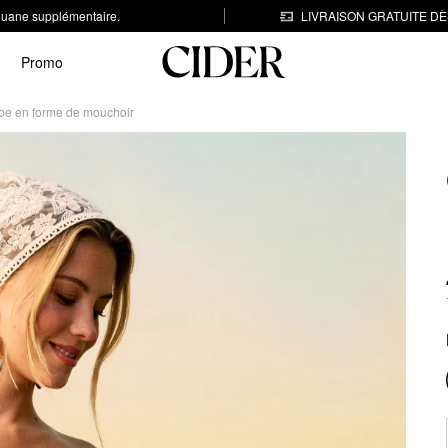
 douane supplémentaire.
LIVRAISON GRATUITE DÈS
Promo
obe en forme de mouchoir