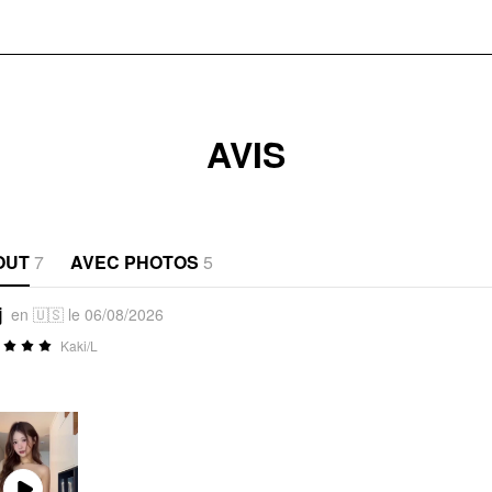
AVIS
OUT
7
AVEC PHOTOS
5
j
en 🇺🇸 le 06/08/2026
Kaki/L