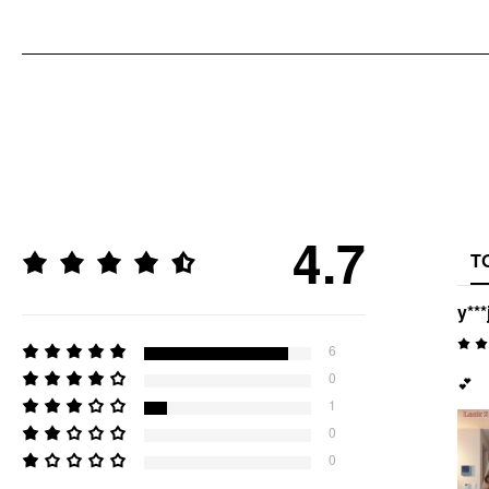
4.7
T
y***
6
0
💕
1
0
0