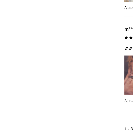
Ajus
m**
💕💕
Ajus
1 -
3