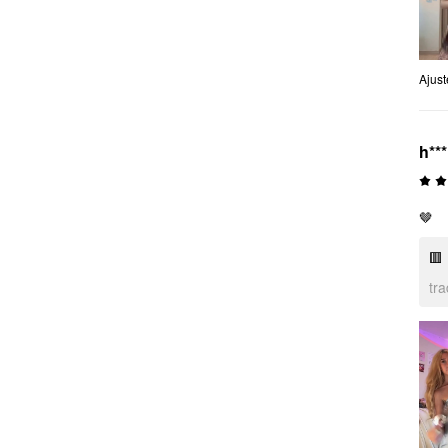
Ajus
h***
🤎
🟥
tr