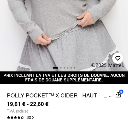
 LA TVA ET LES DROITS DE DOUANE. AUCUN
Livraison
IS DE DOUANE SUPPLÉMENTAIRE.
$
POLLY POCKET™️ X CIDER - HAUT
...
'LOVE YOU ALWAYS' CURVE & PLUS
19,81 € - 22,60 €
TVA incluse
30