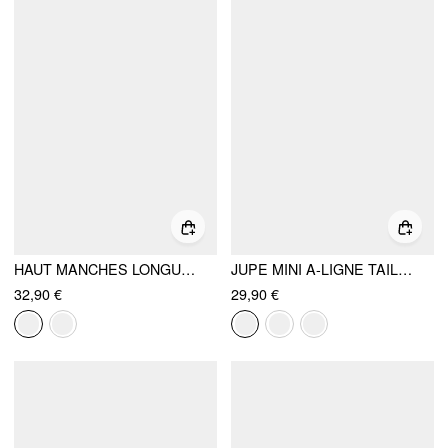
HAUT MANCHES LONGUES À ENCOLURE DÉGAGÉE STYLE COL BÉNITIER CÔTELÉ, FINITION DENTELLE
JUPE MINI A-LIGNE TAILLE BASSE À NŒUD LATÉRAL
32,90 €
29,90 €