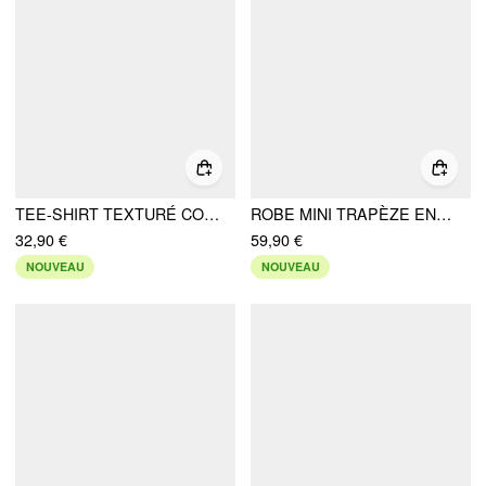
TEE-SHIRT TEXTURÉ COL CLAUDINE NŒUD DÉCOUPES MANCHES LONGUES
ROBE MINI TRAPÈZE EN DENIM EXTENSIBLE À ENCOLURE CARRÉE, MANCHES BOUFFANTES, BORDURE EN DENTELLE
32,90 €
59,90 €
NOUVEAU
NOUVEAU