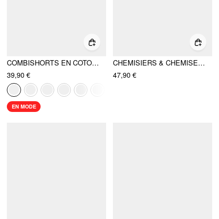
COMBISHORTS EN COTON MÉLANGÉ AVEC COL ASYMÉTRIQUE ET CORDON DE SERRAGE
CHEMISIERS & CHEMISES À MANCHES COURTES AVEC RAYURES ET COL MONTANT TISSÉ, COUPES CURVE & PLUS
39,90 €
47,90 €
EN MODE