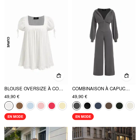
BLOUSE OVERSIZE À COL CARRÉ, VOLANTS ET NŒUD, COTON MÉLANGÉ CURVE & PLUS
COMBINAISON À CAPUCHE EN JERSEY AVEC ZIP ET TAILLE CINTRÉE
49,90 €
49,90 €
EN MODE
EN MODE