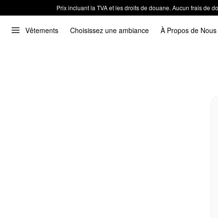
Prix incluant la TVA et les droits de douane. Aucun frais de
Vêtements
Choisissez une ambiance
À Propos de Nous