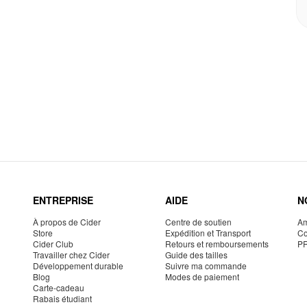
ENTREPRISE
AIDE
N
À propos de Cider
Centre de soutien
Am
Store
Expédition et Transport
Co
Cider Club
Retours et remboursements
P
Travailler chez Cider
Guide des tailles
Développement durable
Suivre ma commande
Blog
Modes de paiement
Carte-cadeau
Rabais étudiant