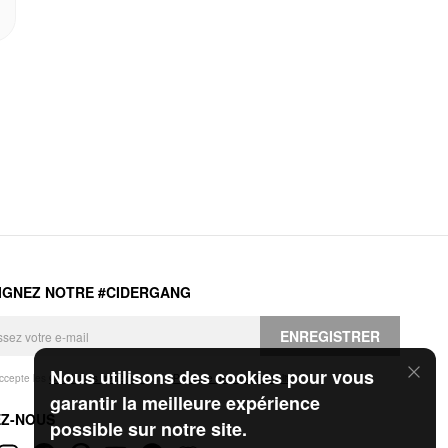
IGNEZ NOTRE #CIDERGANG
ENREGISTRER
Nous utilisons des cookies pour vous
accepte les
Conditions générales
et la
Politique de confidentialité
.
garantir la meilleure expérience
EZ-NOUS
possible sur notre site.