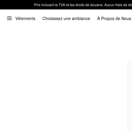
Prix incluant la TVA et les droits de douane. Aucun frais de
Vêtements
Choisissez une ambiance
À Propos de Nous