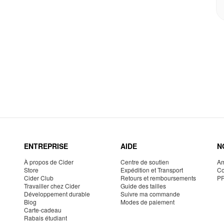
ENTREPRISE
AIDE
N
À propos de Cider
Centre de soutien
Am
Store
Expédition et Transport
Co
Cider Club
Retours et remboursements
P
Travailler chez Cider
Guide des tailles
Développement durable
Suivre ma commande
Blog
Modes de paiement
Carte-cadeau
Rabais étudiant