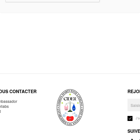
OUS CONTACTER
REJO
bassador
llabs
R
J'
SUIV