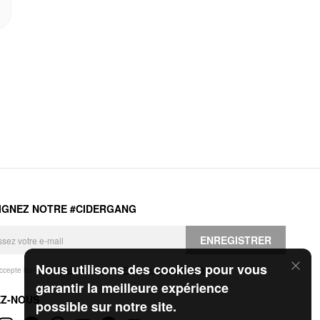
IGNEZ NOTRE #CIDERGANG
ENREGISTRER
Nous utilisons des cookies pour vous
accepte les
Conditions générales
et la
Politique de confidentialité
.
garantir la meilleure expérience
EZ-NOUS
possible sur notre site.