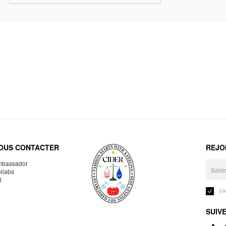
OUS CONTACTER
REJO
bassador
llabs
R
J'
SUIV