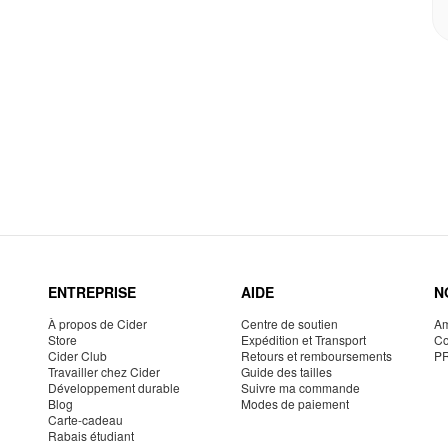
ENTREPRISE
AIDE
N
À propos de Cider
Centre de soutien
Am
Store
Expédition et Transport
Co
Cider Club
Retours et remboursements
P
Travailler chez Cider
Guide des tailles
Développement durable
Suivre ma commande
Blog
Modes de paiement
Carte-cadeau
Rabais étudiant