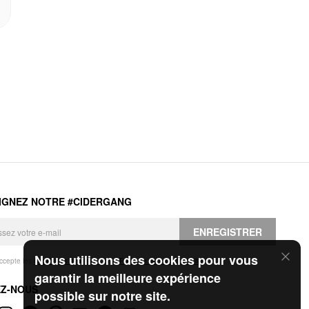
IGNEZ NOTRE #CIDERGANG
ENREGISTRER
Nous utilisons des cookies pour vous
accepte les
Conditions générales
et la
Politique de confidentialité
.
garantir la meilleure expérience
EZ-NOUS
possible sur notre site.