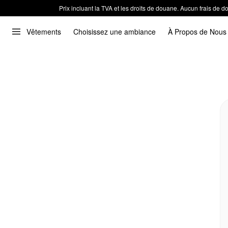
Prix incluant la TVA et les droits de douane. Aucun frais de
Vêtements
Choisissez une ambiance
À Propos de Nous