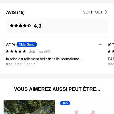
AVIS (15)
VOIR TOUT
4.3
A***e
a**
CiderGang
Bois massif/S
la robe est tellement belle❤️ taille normalement j'ai commandé une taille S je mesure 4'9
PAR
traduit par Google
tra
VOUS AIMEREZ AUSSI PEUT ÊTRE...
-18%