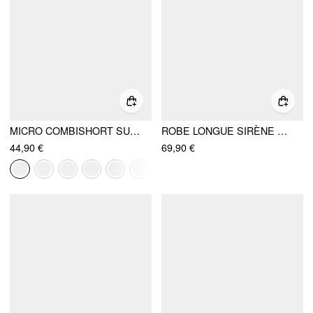
MICRO COMBISHORT SUPERPOSÉ COL BATEAU FRONCÉ OURLET VOLANT
ROBE LONGUE SIRÈNE À SEQUINS DÉGRADÉS ET COL HALTÈRE
44,90 €
69,90 €