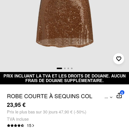
PRIX INCLUANT LA TVA ET LES DROITS DE DOUANE. AUCUN
FRAIS DE DOUANE SUPPLÉMENTAIRE.
$
ROBE COURTE À SEQUINS COL
...
BÉNITIER FRONCÉE UNIE
23,95 €
Prix ​​le plus bas sur 30 jours 47,90 € (-50%)
TVA incluse
15