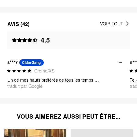
AVIS (42)
VOIR TOUT
4.5
s***7
n**
CiderGang
Crème/XS
Un de mes hauts préférés de tous les temps ! Très mignon et de bonne qualité !
traduit par Google
tra
VOUS AIMEREZ AUSSI PEUT ÊTRE...