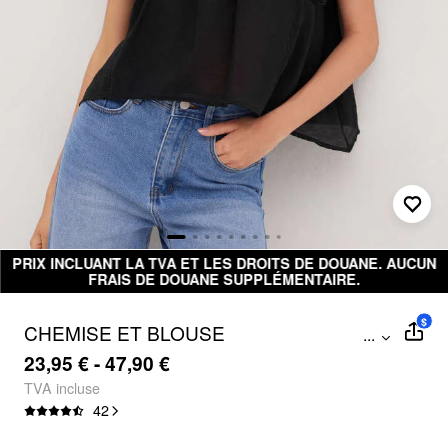
PRIX INCLUANT LA TVA ET LES DROITS DE DOUANE. AUCUN
FRAIS DE DOUANE SUPPLÉMENTAIRE.
$
CHEMISE ET BLOUSE
...
SURDIMENSIONNÉE AVEC COL
23,95 € - 47,90 €
MONTANT ET DENTELLE DE RABATS
TVA incluse
42