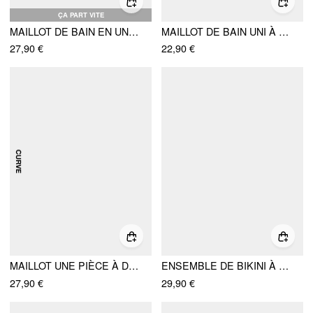
ÇA PART VITE
MAILLOT DE BAIN EN UNE PIÈCE À COL V MOULANT ET BORDURES CONTRASTÉES
MAILLOT DE BAIN UNI À COL HALTER ET FINITIONS CONTRASTÉES À HAUTE EXTENSIBILITÉ
27,90 €
22,90 €
MAILLOT UNE PIÈCE À DÉCOLLETÉ CARRÉ, DENTELLE ET NŒUD CURVE & PLUS
ENSEMBLE DE BIKINI À BRETELLES À NOUER TRIANGLE AVEC DÉTAIL CHARME À ENCOLURE LICOU ET PARÉO EN DENTELLE
27,90 €
29,90 €