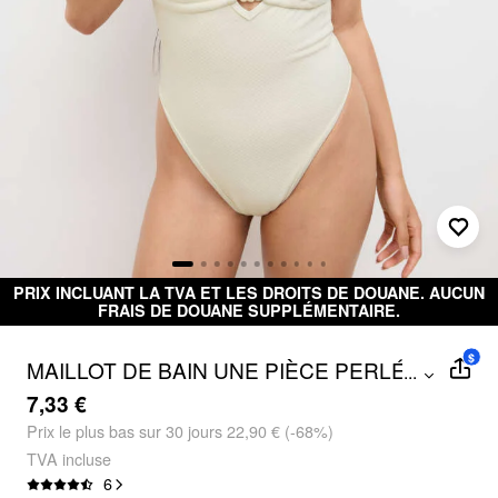
INCLUANT LA TVA ET LES DROITS DE DOUANE. AUCUN
L
FRAIS DE DOUANE SUPPLÉMENTAIRE.
$
MAILLOT DE BAIN UNE PIÈCE PERLÉ À
...
COL HALTER ET MISE EN FORME
7,33 €
TEXTURÉE
Prix ​​le plus bas sur 30 jours 22,90 € (-68%)
TVA incluse
6