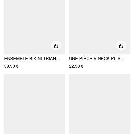
ENSEMBLE BIKINI TRIANGULAIRE KNOTÉ EN V AVEC ENSEMBLE DE COUVERTURE TEXTURÉ
UNE PIÈCE V-NECK PLISSÉE AVEC BOUCLE MÉTALLIQUE UNI
39,90 €
22,90 €