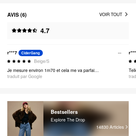
AVIS (6)
VOIR TOUT
4.7
r***7
r**
CiderGang
Beige/S
Je mesure environ 1m70 et cela me va parfaitement !
Tel
traduit par Google
tra
Bestsellers
Explore The Drop
14830
Articles