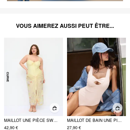
VOUS AIMEREZ AUSSI PEUT ÊTRE...
MAILLOT UNE PIÈCE SWEETHEART À NOUER DEVANT AVEC SARONG FLEURI CURVE & PLUS
MAILLOT DE BAIN UNE PIÈCE AVEC DÉCOUPE AU NIVEAU DU COU EN FORME DE CŒUR
42,90 €
27,90 €