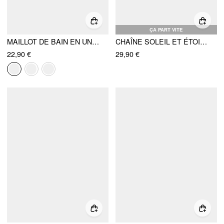
ÇA PART VITE
MAILLOT DE BAIN EN UNE PIÈCE AVEC COL EN CŒUR ET DOS NU, EFFET TEXTURÉ
CHAÎNE SOLEIL ET ÉTOILES DÉCOLLETÉ EN V À NOUER DANS LE DOS UNE PIÈCE
22,90 €
29,90 €