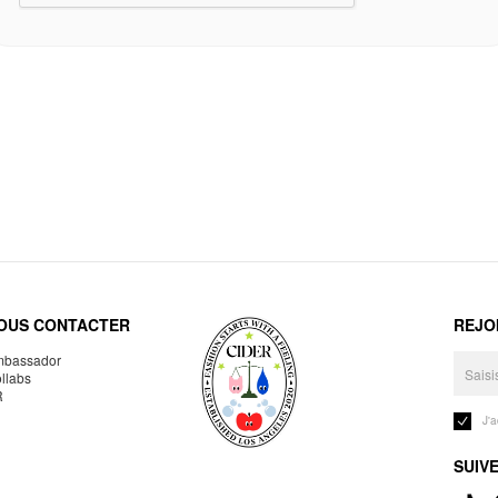
OUS CONTACTER
REJO
bassador
llabs
R
J'
SUIV