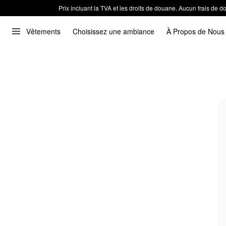
Prix incluant la TVA et les droits de douane. Aucun frais de
Vêtements
Choisissez une ambiance
À Propos de Nous