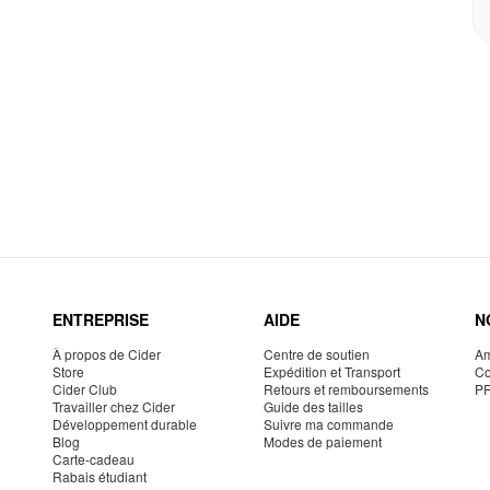
ENTREPRISE
AIDE
N
À propos de Cider
Centre de soutien
Am
Store
Expédition et Transport
Co
Cider Club
Retours et remboursements
P
Travailler chez Cider
Guide des tailles
Développement durable
Suivre ma commande
Blog
Modes de paiement
Carte-cadeau
Rabais étudiant