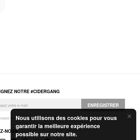
IGNEZ NOTRE #CIDERGANG
ENREGISTRER
Nous utilisons des cookies pour vous
accepte les
Conditions générales
et la
Politique de confidentialité
.
garantir la meilleure expérience
EZ-NOUS
possible sur notre site.