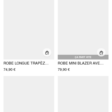
ÇA PART VITE
ROBE LONGUE TRAPÈZE PEPLUM À COL CARRÉ ET BLOC DE COULEURS, CEINTURE INCLUSE
ROBE MINI BLAZER AVEC DÉTAILS MÉTALLIQUES ET PLIS
74,90 €
79,90 €