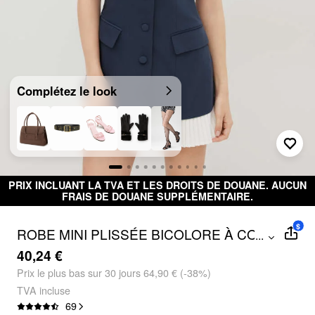
Complétez le look
PRIX INCLUANT LA TVA ET LES DROITS DE DOUANE. AUCUN
FRAIS DE DOUANE SUPPLÉMENTAIRE.
$
ROBE MINI PLISSÉE BICOLORE À COL
...
V
40,24 €
Prix ​​le plus bas sur 30 jours 64,90 € (-38%)
TVA incluse
69