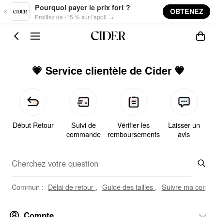
Skip to main content
Pourquoi payer le prix fort ?
OBTENEZ
Profitez de -15 % sur l'appli →
💗 Service clientèle de Cider 💗
Début Retour
Suivi de
Vérifier les
Laisser un
commande
remboursements
avis
Commun :
Délai de retour
,
Guide des tailles
,
Suivre ma comm
Compte